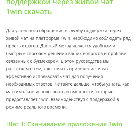
поддержкой через живой чат
1win скачать
Для успешного обращения в службу поддержки через
живой чат на платформе 1win, необходимо соблюдать ряд
простых шагов. Данный метод является удобным и
быстрым способом решения ваших вопросов и проблем,
связанных с букмекером. В этом руководстве мы
расскажем о том, как скачать приложение, и как
эффективно использовать чат для получения
необходимых ответов. Читайте дальше, чтобы узнать, как
максимально использовать возможности, которые
предоставляет 1win, взаимодействуя с поддержкой в
режиме реального времени.
Шаг 1: Скачивание приложения 1win