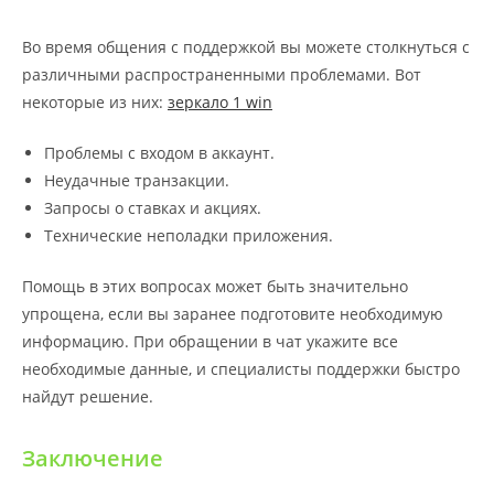
Во время общения с поддержкой вы можете столкнуться с
различными распространенными проблемами. Вот
некоторые из них:
зеркало 1 win
Проблемы с входом в аккаунт.
Неудачные транзакции.
Запросы о ставках и акциях.
Технические неполадки приложения.
Помощь в этих вопросах может быть значительно
упрощена, если вы заранее подготовите необходимую
информацию. При обращении в чат укажите все
необходимые данные, и специалисты поддержки быстро
найдут решение.
Заключение