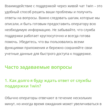
Взаимодействие с поддержкой через живой чат 1win – это
удобный способ решить ваши проблемы и получить
ответы на вопросы. Важно следовать шагам, которые мы
описали, и быть готовым предоставить оператору всю
необходимую информацию. Не забывайте, что служба
поддержки работает круглосуточно и всегда готова
помочь. Убедитесь, что вы пользовались всеми
функциями приложения и бережно сохраняйте свои
учетные данные для быстрого доступа к поддержке.
Часто задаваемые вопросы
1. Как долго я буду ждать ответ от службы
поддержки 1win?
Обычно операторы отвечают в течение нескольких
минут, но иногда время ожидания может увеличиваться в