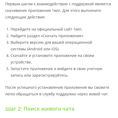
Первым шагом к взаимодействию с поддержкой является
скачивание приложения 1win. Для этого выполните
следующие действия:
Перейдите на официальный сайт 1win.
Найдите раздел «Скачать приложение».
Выберите версию для вашей операционной
системы (Android или iOS).
Скачайте и установите приложение на своем
устройстве.
Запустите приложение и войдите в свою учетную
запись или зарегистрируйтесь.
После успешного установления приложения вы сможете
легко обращаться в службу поддержки через живой чат.
Шаг 2: Поиск живого чата