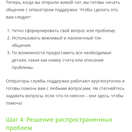
Теперь, когда вы открыли живой чат, вы готовы начать
общение с оператором поддержки. Чтобы сделать это,
вам следует:
Четко сформулировать свой вопрос или проблему.
Использовать вежливый и лаконичный тон
общения.
По возможности предоставить все необходимые
детали, такие как номер счета или описание
проблемы.
Операторы службы поддержки работают круглосуточно и
готовы помочь вам с любыми вопросами. Не стесняйтесь
задавать вопросы, если что-то неясно – они здесь, чтобы
помочь!
Шаг 4: Решение распространенных
проблем