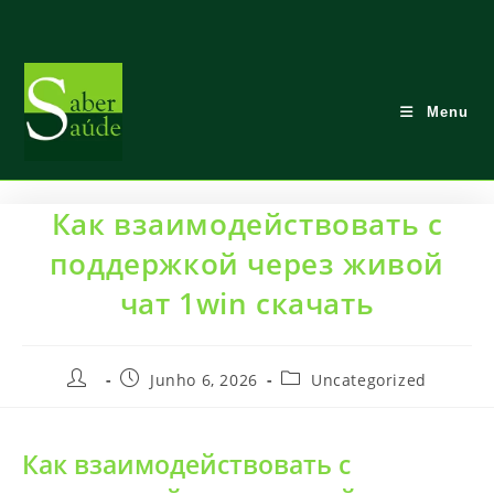
Skip
to
content
Menu
Как взаимодействовать с
поддержкой через живой
чат 1win скачать
Post
Post
Post
Junho 6, 2026
Uncategorized
author:
published:
category:
Как взаимодействовать с