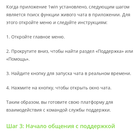
Когда приложение 1win установлено, следующим шагом
является поиск функции живого чата в приложении. Для
этого откройте меню и следуйте инструкциям:
1. Откройте главное меню.
2. Прокрутите вниз, чтобы найти раздел «Поддержка» или
«Помощь».
3. Найдите кнопку для запуска чата в реальном времени.
4. Нажмите на кнопку, чтобы открыть окно чата.
Таким образом, вы готовите свою платформу для
взаимодействия с командой службы поддержки.
Шаг 3: Начало общения с поддержкой