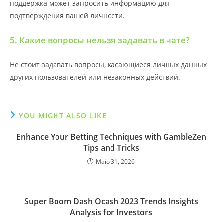
поддержка может запросить информацию для
подтверждения вашей личности.
5. Какие вопросы нельзя задавать в чате?
Не стоит задавать вопросы, касающиеся личных данных
других пользователей или незаконных действий.
YOU MIGHT ALSO LIKE
Enhance Your Betting Techniques with GambleZen
Tips and Tricks
Maio 31, 2026
Super Boom Dash Ocash 2023 Trends Insights
Analysis for Investors