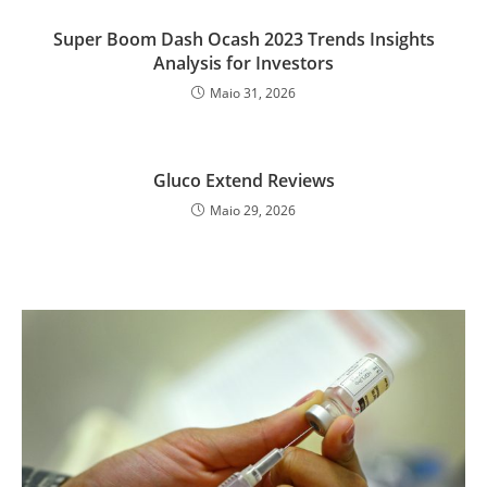
Super Boom Dash Ocash 2023 Trends Insights
Analysis for Investors
Maio 31, 2026
Gluco Extend Reviews
Maio 29, 2026