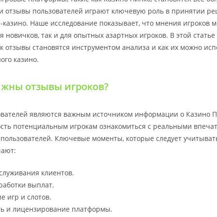
и отзывы пользователей играют ключевую роль в принятии ре
-казино. Наше исследование показывает, что мнения игроков м
я новичков, так и для опытных азартных игроков. В этой статье
к отзывы становятся инструментом анализа и как их можно исп
ого казино.
ажны отзывы игроков?
вателей являются важным источником информации о Казино П
сть потенциальным игрокам ознакомиться с реальными впеча
 пользователей. Ключевые моменты, которые следует учитыват
чают:
служивания клиентов.
работки выплат.
е игр и слотов.
ть и лицензирование платформы.