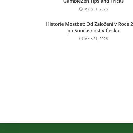
GambleZen Tips and Tricks
Maio 31, 2026
Historie Mostbet: Od Založení v Roce 
po Současnost v Česku
Maio 31, 2026