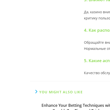
Да, казино вни
критику польз
4. Как расп
Обращайте вни
Нормальные от
5. Какие ас
Качество обсл
YOU MIGHT ALSO LIKE
Enhance Your Betting Techniques wi