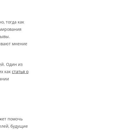
, тогда как
рмирования
зывы.
тывают мнение
ей. Один из
их как
статья о
пании
жет помочь
елей, будущие