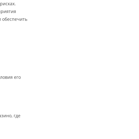
рисках.
приятия
и обеспечить
ловия его
зино, где