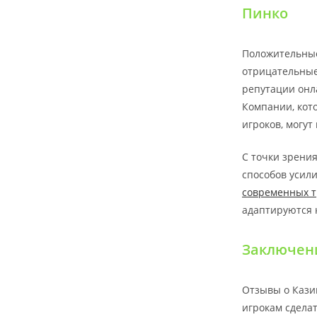
Пинко
Положительные
отрицательные
репутации онла
Компании, кот
игроков, могу
С точки зрения
способов усили
современных т
адаптируются 
Заключен
Отзывы о Кази
игрокам сдела