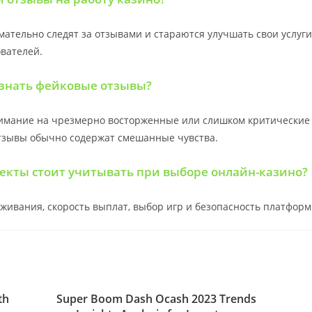
мательно следят за отзывами и стараются улучшать свои услуги
ователей.
ознать фейковые отзывы?
мание на чрезмерно восторженные или слишком критические
зывы обычно содержат смешанные чувства.
пекты стоит учитывать при выборе онлайн-казино?
уживания, скорость выплат, выбор игр и безопасность платформ
th
Super Boom Dash Ocash 2023 Trends