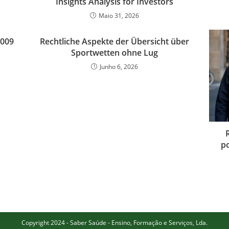
Insights Analysis for Investors
Maio 31, 2026
2009
Rechtliche Aspekte der Übersicht über
Sportwetten ohne Lug
Junho 6, 2026
p
Copyright 2024 - Saber Saúde - Ensino, Formação e Serviços, Lda.