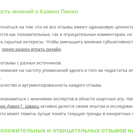
сть мнений о Казино Пинко
точиться на том, что не все отзывы имеют одинаковую ценност
ются как положительные, так и отрицательные комментарии, но
ять скрытые интересы. Чтобы уменьшить влияние субъективност
:
пинко казино играть онлайн
отзывы с разных источников.
имание на частоту упоминаний одного и того же недостатка и
.
ачество и аргументированность каждого отзыва.
 знакомиться с мнениями экспертов в области азартных игр. На
рик Дэвид Г. Шварц
активно делится своим опытом и исследова
 что может помочь лучше понять текущие тренды в конкретных 
оложительных и отрицательных отзывов н