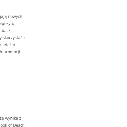
ągają nowych
epozytu.
hback,
 skorzystać z
miętać o
h promocji
rze wynika z
Book of Dead”,