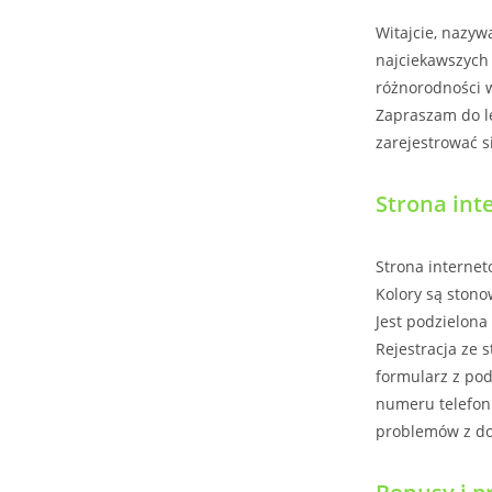
Witajcie, nazyw
najciekawszych 
różnorodności 
Zapraszam do le
zarejestrować si
Strona in
Strona internet
Kolory są stonow
Jest podzielona
Rejestracja ze s
formularz z po
numeru telefon
problemów z d