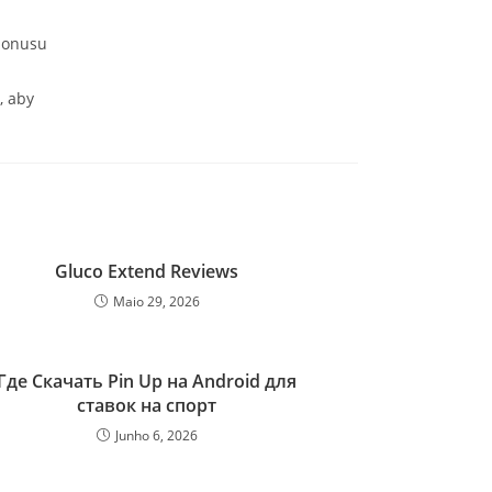
bonusu
, aby
Gluco Extend Reviews
Maio 29, 2026
Где Скачать Pin Up на Android для
ставок на спорт
Junho 6, 2026