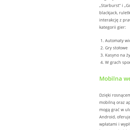
„Starburst” i „G
blackjack, rule
interakcję z pr
kategorii gier:
Automaty wi
Gry stołowe
Kasyno na ż
W grach spo
Mobilna we
Dzięki rosnącem
mobilną oraz ap
mogą grać w ulu
Android, oferuj
wpłatami i wyp