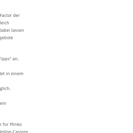
Factor der
leich
Dabei lassen
ngebote
Tipps“ an,
det in einem
glich.
 ein
 für Plinko
Online-Casinos