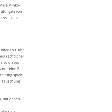
iele Plinko-
eratungen von
 Assistance.
a oder YouTube
aus rechtlicher
also dieses
s nur eine E-
altung spielt
ur Täuschung
n, mit denen
 dass sie