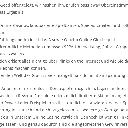
r-Seed offengelegt, wir hashen ihn, prüfen pass away Übereinsti
das Ergebnis.
r Online-Casinos, landbasierte Spielbanken, Spielautomaten und Lot
en.
 Zahlungsmethode ist das A sowie O beim Online Glücksspiel.
freundliche Methoden umfassen SEPA-Überweisung, Sofort, Giropa
us E-Wallets.
den erklärt alles Richtige über Plinko on the internet und wie Sie 
erlebnis machen können.
genden Welt des Glücksspiels mangelt ha sido nicht an Spannung u
 Anbieter ein kostenloses Demospiel ermöglichen, lagern andere a
das durch Revenu, Freispiele oder zeitlich limitierte Aktionen angeh
p Reward oder Freispielen solltest du dich distanzieren, da das Spi
hrung in Deutschland nicht zugelassen ist. Weitere großartige Bo
t du in unserem Online Casino Vergleich. Dennoch ist wenig Plinko
gelassen. Und genau dadurch sind die angepriesenen Gewinnver