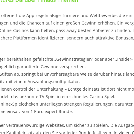
offeriert die App regelmäßige Turniere und Wettbewerbe, die ein 
fügen und die Chancen auf einen großen Gewinn erhöhen. Ein Verg
nline-Casinos kann helfen, pass away besten Anbieter zu finden. 
sichere Plattformen identifizieren, sondern auch attraktive Bonusa
ger bereithalten gefälschte „Gewinnstrategien“ oder aber „Insider-
ngeblich garantierte Gewinne versprechen.
n Stiften ab, springt bei unvorhersagbare Weise darüber hinaus lan
itz mit einem Auszahlungsmultiplikator.
ienen control der Unterhaltung – Echtgeldeinsatz ist dort nicht mö
ndelt das bekannte TV-Spiel in ein schnelles Casino-Spiel.
Online-Spielotheken unterliegen strengen Regulierungen, darunter
ieleinsatz von 1 Euro expert Runde.
r vertrauenswürdige Websites, um sicher zu spielen. Die Ausgabe
m Kapitaleinsatz ab, den Sie vor jeder Runde festlegen. In vielen 