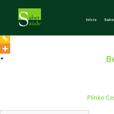
Skip
to
content
Início
Sabe
B
Plinko Ca