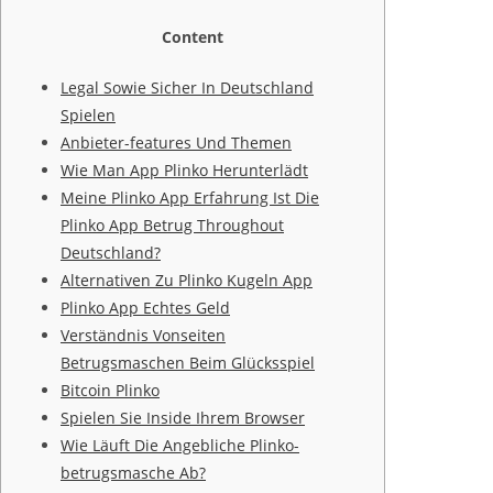
Content
Legal Sowie Sicher In Deutschland
Spielen
Anbieter-features Und Themen
Wie Man App Plinko Herunterlädt
Meine Plinko App Erfahrung Ist Die
Plinko App Betrug Throughout
Deutschland?
Alternativen Zu Plinko Kugeln App
Plinko App Echtes Geld
Verständnis Vonseiten
Betrugsmaschen Beim Glücksspiel
Bitcoin Plinko
Spielen Sie Inside Ihrem Browser
Wie Läuft Die Angebliche Plinko-
betrugsmasche Ab?