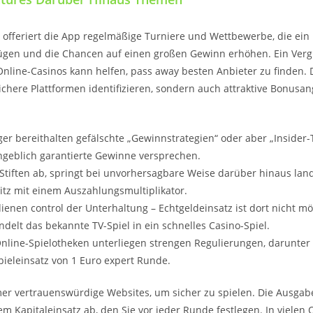
offeriert die App regelmäßige Turniere und Wettbewerbe, die ein 
fügen und die Chancen auf einen großen Gewinn erhöhen. Ein Verg
nline-Casinos kann helfen, pass away besten Anbieter zu finden. 
sichere Plattformen identifizieren, sondern auch attraktive Bonusa
ger bereithalten gefälschte „Gewinnstrategien“ oder aber „Insider-
ngeblich garantierte Gewinne versprechen.
n Stiften ab, springt bei unvorhersagbare Weise darüber hinaus lan
itz mit einem Auszahlungsmultiplikator.
ienen control der Unterhaltung – Echtgeldeinsatz ist dort nicht mö
ndelt das bekannte TV-Spiel in ein schnelles Casino-Spiel.
Online-Spielotheken unterliegen strengen Regulierungen, darunter
ieleinsatz von 1 Euro expert Runde.
r vertrauenswürdige Websites, um sicher zu spielen. Die Ausgabe
m Kapitaleinsatz ab, den Sie vor jeder Runde festlegen. In vielen 