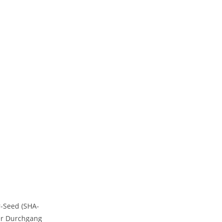
-Seed (SHA-
der Durchgang