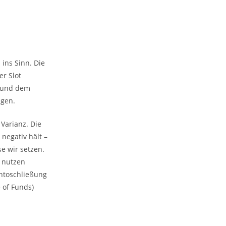
 ins Sinn. Die
er Slot
z und dem
egen.
Varianz. Die
negativ hält –
e wir setzen.
r nutzen
to­schließung
 of Funds)