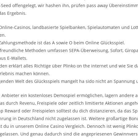
r-Seed offengelegt, wir hashen ihn, prüfen pass away Übereinsti
das Ergebnis.
r Online-Casinos, landbasierte Spielbanken, Spielautomaten und Lot
en.
 Zahlungsmethode ist das A sowie O beim Online Glücksspiel.
freundliche Methoden umfassen SEPA-Überweisung, Sofort, Giropa
us E-Wallets.
den erklärt alles Richtige über Plinko on the internet und wie Sie 
erlebnis machen können.
genden Welt des Glücksspiels mangelt ha sido nicht an Spannung u
 Anbieter ein kostenloses Demospiel ermöglichen, lagern andere a
das durch Revenu, Freispiele oder zeitlich limitierte Aktionen angeh
p Reward oder Freispielen solltest du dich distanzieren, da das Spi
hrung in Deutschland nicht zugelassen ist. Weitere großartige Bo
t du in unserem Online Casino Vergleich. Dennoch ist wenig Plinko
gelassen. Und genau dadurch sind die angepriesenen Gewinnver