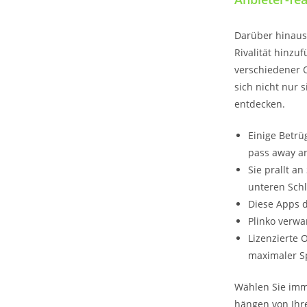
Darüber hinaus 
Rivalität hinzu
verschiedener O
sich nicht nur 
entdecken.
Einige Betrü
pass away a
Sie prallt a
unteren Schl
Diese Apps d
Plinko verwa
Lizenzierte 
maximaler Sp
Wählen Sie imme
hängen von Ihre