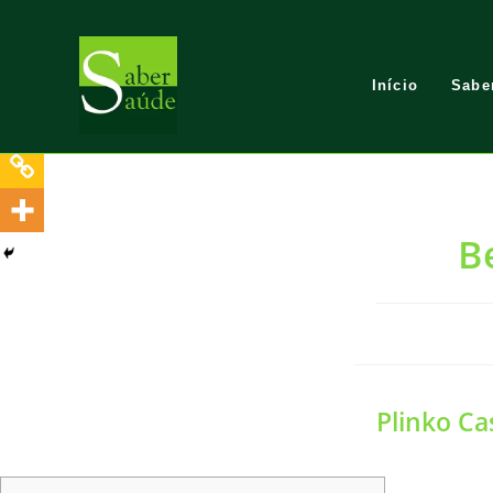
Skip
to
content
Início
Sabe
B
Plinko Ca