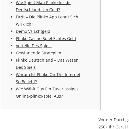
Wie Spielt Man Plinko Inside
Deutschland Um Geld?
Fazit – Die Plinko App Lohnt Sich
Wirklich?
Demo Vs Echtgeld
Plinko Casino Spiel Echtes Geld
Vorteile Des Spiels
Gewinnende Strategien
Plinko Deutschland – Das Wesen
Des Spiels
Warum Ist Plinko On The Internet
So Beliebt?
Wie Wählt Guy Ein Zuverlässiges
Online-plinko-spiel Aus?
Vor der Durchg
256). Ihr Gerät