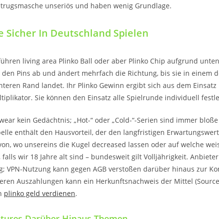
Betrugsmasche unseriös und haben wenig Grundlage.
e Sicher In Deutschland Spielen
 führen living area Plinko Ball oder aber Plinko Chip aufgrund unten
n den Pins ab und ändert mehrfach die Richtung, bis sie in einem d
teren Rand landet. Ihr Plinko Gewinn ergibt sich aus dem Einsat
tiplikator. Sie können den Einsatz alle Spielrunde individuell festl
wear kein Gedächtnis; „Hot-“ oder „Cold-“-Serien sind immer bloße 
lle enthält den Hausvorteil, der den langfristigen Erwartungswert 
n, wo unsereins die Kugel decreased lassen oder auf welche weis
 falls wir 18 Jahre alt sind – bundesweit gilt Volljährigkeit. Anbiete
ng; VPN-Nutzung kann gegen AGB verstoßen darüber hinaus zur Kon
eren Auszahlungen kann ein Herkunfts­nachweis der Mittel (Source
en
plinko geld verdienen
.
atures Darüber Hinaus Themen