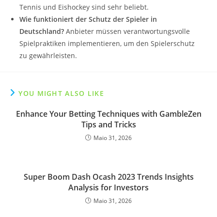
Tennis und Eishockey sind sehr beliebt.
Wie funktioniert der Schutz der Spieler in
Deutschland?
Anbieter müssen verantwortungsvolle
Spielpraktiken implementieren, um den Spielerschutz
zu gewährleisten.
YOU MIGHT ALSO LIKE
Enhance Your Betting Techniques with GambleZen
Tips and Tricks
Maio 31, 2026
Super Boom Dash Ocash 2023 Trends Insights
Analysis for Investors
Maio 31, 2026