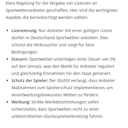
klare Regelung für die Vergabe von Lizenzen an
Sportwettenanbieter geschaffen. Hier sind die wichtigsten
Aspekte, die berücksichtigt werden sollten:
Lizenzierung:
Nur Anbieter mit einer gültigen Lizenz
dürfen in Deutschland Sportwetten anbieten. Dies
schützt die Verbraucher und sorgt für faire
Bedingungen.
Steuern:
Sportwetten unterliegen einer Steuer von 5%
auf den Umsatz, was den Markt für Anbieter reguliert
und gleichzeitig Einnahmen für den Staat generiert.
Schutz der Spieler:
Der GlüStV verlangt, dass Anbieter
Maßnahmen zum Spielerschutz implementieren, um
verantwortungsbewusstes Wetten zu fördern.
Werbung:
Strikte Werbebestimmungen sollen
sicherstellen, dass Sportwetten nicht zu einer
unkontrollierten Glücksspielverbreitung führen.