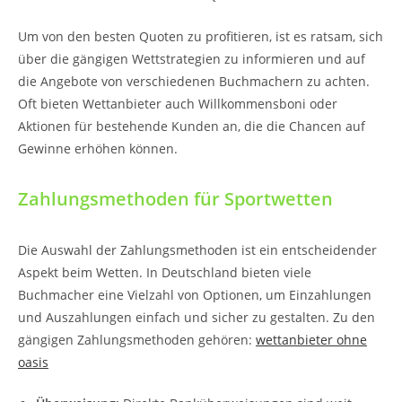
Um von den besten Quoten zu profitieren, ist es ratsam, sich
über die gängigen Wettstrategien zu informieren und auf
die Angebote von verschiedenen Buchmachern zu achten.
Oft bieten Wettanbieter auch Willkommensboni oder
Aktionen für bestehende Kunden an, die die Chancen auf
Gewinne erhöhen können.
Zahlungsmethoden für Sportwetten
Die Auswahl der Zahlungsmethoden ist ein entscheidender
Aspekt beim Wetten. In Deutschland bieten viele
Buchmacher eine Vielzahl von Optionen, um Einzahlungen
und Auszahlungen einfach und sicher zu gestalten. Zu den
gängigen Zahlungsmethoden gehören:
wettanbieter ohne
oasis