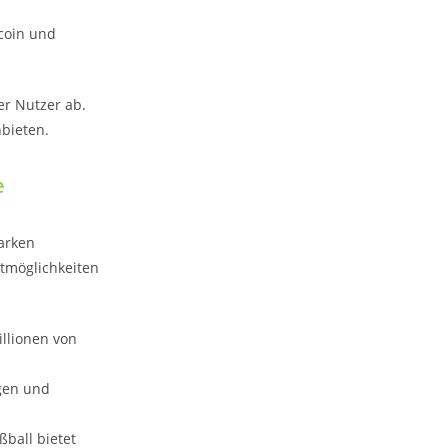
coin und
er Nutzer ab.
nbieten.
e
tarken
ttmöglichkeiten
llionen von
gen und
ßball bietet