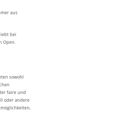
ehmer aus
iebt bei
an Open.
ieten sowohl
ichen
er faire und
ll oder andere
tmöglichkeiten,