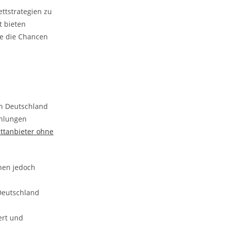
ettstrategien zu
t bieten
ie die Chancen
In Deutschland
ahlungen
ttanbieter ohne
nen jedoch
Deutschland
ert und