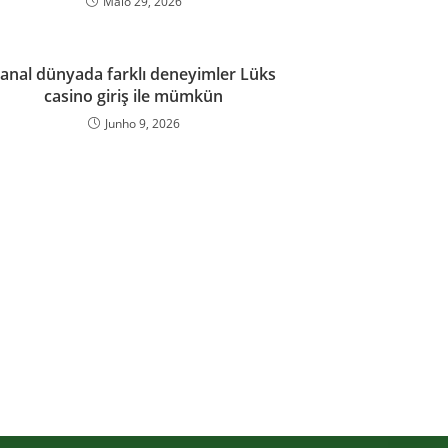
Maio 29, 2026
anal dünyada farklı deneyimler Lüks
casino giriş ile mümkün
Junho 9, 2026