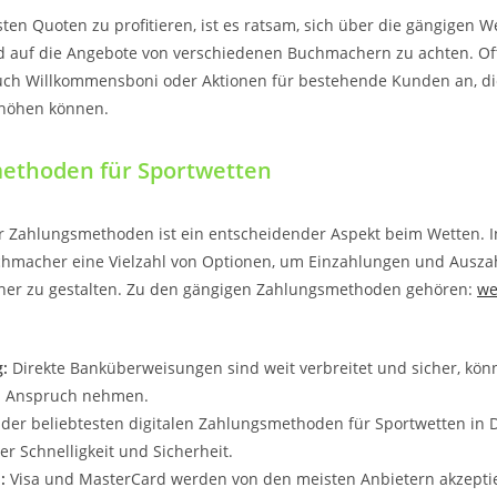
en Quoten zu profitieren, ist es ratsam, sich über die gängigen W
d auf die Angebote von verschiedenen Buchmachern zu achten. Of
uch Willkommensboni oder Aktionen für bestehende Kunden an, d
höhen können.
ethoden für Sportwetten
r Zahlungsmethoden ist ein entscheidender Aspekt beim Wetten. 
uchmacher eine Vielzahl von Optionen, um Einzahlungen und Ausz
cher zu gestalten. Zu den gängigen Zahlungsmethoden gehören:
we
:
Direkte Banküberweisungen sind weit verbreitet und sicher, kön
in Anspruch nehmen.
der beliebtesten digitalen Zahlungsmethoden für Sportwetten in 
er Schnelligkeit und Sicherheit.
:
Visa und MasterCard werden von den meisten Anbietern akzepti