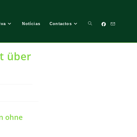
iva
Notícias
Contactos
Toggle
t über
Website
Search
en ohne