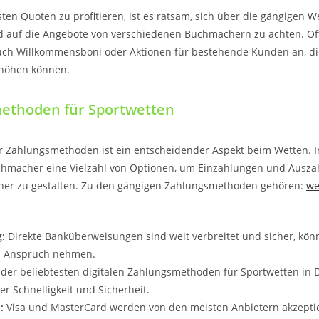
en Quoten zu profitieren, ist es ratsam, sich über die gängigen W
d auf die Angebote von verschiedenen Buchmachern zu achten. Of
uch Willkommensboni oder Aktionen für bestehende Kunden an, d
höhen können.
ethoden für Sportwetten
r Zahlungsmethoden ist ein entscheidender Aspekt beim Wetten. 
uchmacher eine Vielzahl von Optionen, um Einzahlungen und Ausz
cher zu gestalten. Zu den gängigen Zahlungsmethoden gehören:
we
:
Direkte Banküberweisungen sind weit verbreitet und sicher, kön
in Anspruch nehmen.
der beliebtesten digitalen Zahlungsmethoden für Sportwetten in 
er Schnelligkeit und Sicherheit.
:
Visa und MasterCard werden von den meisten Anbietern akzepti