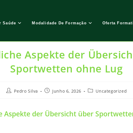
r Saúde
Modalidade De Formação
Oferta Format
liche Aspekte der Übersich
Sportwetten ohne Lug
Post
Post
Post
Pedro Silva
Junho 6, 2026
Uncategorized
author:
published:
category:
e Aspekte der Übersicht über Sportwett