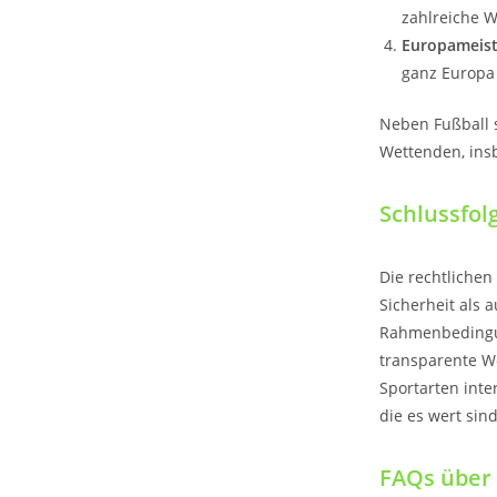
zahlreiche W
Europameist
ganz Europa
Neben Fußball s
Wettenden, ins
Schlussfol
Die rechtlichen
Sicherheit als 
Rahmenbedingun
transparente We
Sportarten inte
die es wert sin
FAQs über