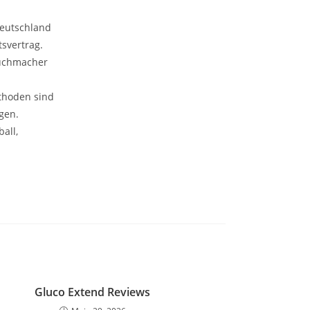
eutschland
svertrag.
Buchmacher
hoden sind
gen.
all,
Gluco Extend Reviews