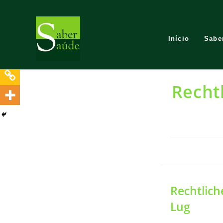
Skip
to
content
Início
Sabe
Recht
Rechtlich
Lug