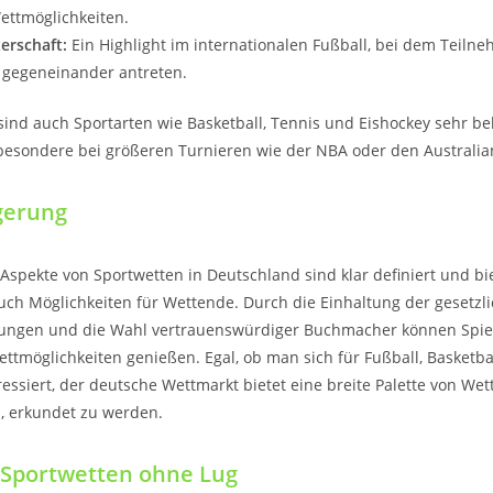
ettmöglichkeiten.
erschaft:
Ein Highlight im internationalen Fußball, bei dem Teiln
 gegeneinander antreten.
ind auch Sportarten wie Basketball, Tennis und Eishockey sehr bel
besondere bei größeren Turnieren wie der NBA oder den Australi
gerung
 Aspekte von Sportwetten in Deutschland sind klar definiert und b
auch Möglichkeiten für Wettende. Durch die Einhaltung der gesetzl
gen und die Wahl vertrauenswürdiger Buchmacher können Spiel
ttmöglichkeiten genießen. Egal, ob man sich für Fußball, Basketba
ressiert, der deutsche Wettmarkt bietet eine breite Palette von Wet
d, erkundet zu werden.
 Sportwetten ohne Lug