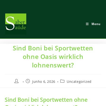
Skip
to
content
Menu
Sind Boni bei Sportwetten
ohne Oasis wirklich
lohnenswert?
Post
Post
Post
Junho 6, 2026
Uncategorized
author:
published:
category:
Sind Boni bei Sportwetten ohne