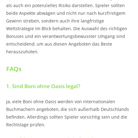
als auch ein potenzielles Risiko darstellen. Spieler sollten
beide Aspekte abwägen und nicht nur nach kurzfristigem
Gewinn streben, sondern auch ihre langfristige
Wettstrategie im Blick behalten. Die Auswahl des richtigen
Bonuses und ein verantwortungsbewusster Umgang sind
entscheidend, um aus diesen Angeboten das Beste
herauszuholen.
FAQs
1. Sind Boni ohne Oasis legal?
Ja, viele Boni ohne Oasis werden von internationalen
Buchmachern angeboten, die sich außerhalb Deutschlands
befinden. Allerdings sollten Spieler vorsichtig sein und die
Rechtslage prüfen.