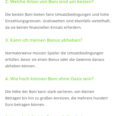
2. Welche Arten von Boni sind am besten?
Die besten Boni bieten faire Umsatzbedingungen und hohe
Einzahlungsgrenzen. Gratiswetten sind ebenfalls vorteilhaft,
da sie keinen finanziellen Einsatz erfordern.
3. Kann ich meinen Bonus abheben?
Normalerweise müssen Spieler die Umsatzbedingungen
erfüllen, bevor sie einen Bonus oder die Gewinne daraus
abheben können.
4. Wie hoch können Boni ohne Oasis sein?
Die Höhe der Boni kann stark variieren, von kleinen
Beträgen bis hin zu großen Anreizen, die mehrere hundert
Euro betragen können.