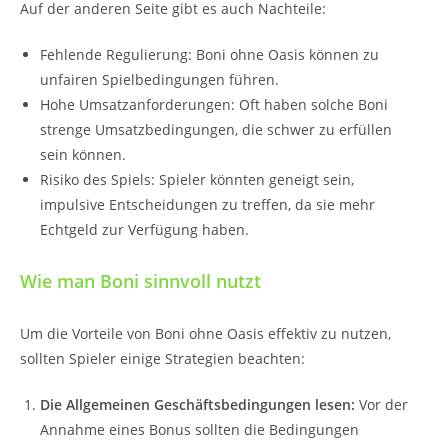
Auf der anderen Seite gibt es auch Nachteile:
Fehlende Regulierung: Boni ohne Oasis können zu
unfairen Spielbedingungen führen.
Hohe Umsatzanforderungen: Oft haben solche Boni
strenge Umsatzbedingungen, die schwer zu erfüllen
sein können.
Risiko des Spiels: Spieler könnten geneigt sein,
impulsive Entscheidungen zu treffen, da sie mehr
Echtgeld zur Verfügung haben.
Wie man Boni sinnvoll nutzt
Um die Vorteile von Boni ohne Oasis effektiv zu nutzen,
sollten Spieler einige Strategien beachten:
Die Allgemeinen Geschäftsbedingungen lesen:
Vor der
Annahme eines Bonus sollten die Bedingungen