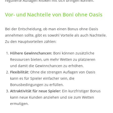
regulierte Auflagen Risiken mit sich bringen können.
Vor- und Nachteile von Boni ohne Oasis
Bei der Entscheidung, ob man einen Bonus ohne Oasis
annehmen sollte, gibt es sowohl Vorteile als auch Nachteile.
Zu den Hauptvorteilen zählen:
Höhere Gewinnchancen:
Boni können zusätzliche
Ressourcen bieten, um mehr Wetten zu platzieren
und damit die Gewinnchancen zu erhöhen.
Flexibilität:
Ohne die strengen Auflagen von Oasis
kann es für Spieler einfacher sein, die
Bonusbedingungen zu erfüllen.
Attraktivität für neue Spieler:
Ein kurzfristiger Bonus
kann neue Kunden anziehen und sie zum Wetten
ermutigen.