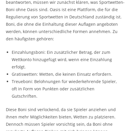
beantworten, müssen wir zunächst klären, was Sportwetten-
Boni ohne Oasis sind. Oasis ist eine Plattform, die für die
Regulierung von Sportwetten in Deutschland zuständig ist.
Boni, die ohne die Einhaltung dieser Auflagen angeboten
werden, können unterschiedliche Formen annehmen. Zu
den häufigsten gehören:
Einzahlungsboni: Ein zusätzlicher Betrag, der zum
Wettkonto hinzugefügt wird, wenn eine Einzahlung
erfolgt.
Gratiswetten: Wetten, die keinen Einsatz erfordern.
Treueboni: Belohnungen für wiederkehrende Spieler,
oft in Form von Punkten oder zusätzlichen
Gutschriften.
Diese Boni sind verlockend, da sie Spieler anziehen und
ihnen mehr Möglichkeiten bieten, Wetten zu platzieren.
Dennoch müssen Spieler vorsichtig sein, da Boni ohne