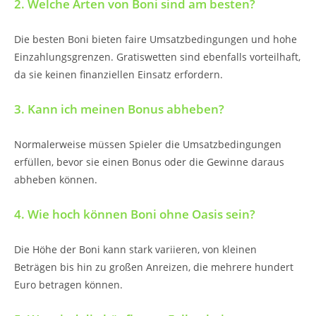
2. Welche Arten von Boni sind am besten?
Die besten Boni bieten faire Umsatzbedingungen und hohe
Einzahlungsgrenzen. Gratiswetten sind ebenfalls vorteilhaft,
da sie keinen finanziellen Einsatz erfordern.
3. Kann ich meinen Bonus abheben?
Normalerweise müssen Spieler die Umsatzbedingungen
erfüllen, bevor sie einen Bonus oder die Gewinne daraus
abheben können.
4. Wie hoch können Boni ohne Oasis sein?
Die Höhe der Boni kann stark variieren, von kleinen
Beträgen bis hin zu großen Anreizen, die mehrere hundert
Euro betragen können.