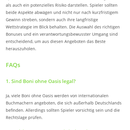
als auch ein potenzielles Risiko darstellen. Spieler sollten
beide Aspekte abwägen und nicht nur nach kurzfristigem
Gewinn streben, sondern auch ihre langfristige
Wettstrategie im Blick behalten. Die Auswahl des richtigen
Bonuses und ein verantwortungsbewusster Umgang sind
entscheidend, um aus diesen Angeboten das Beste
herauszuholen.
FAQs
1. Sind Boni ohne Oasis legal?
Ja, viele Boni ohne Oasis werden von internationalen
Buchmachern angeboten, die sich außerhalb Deutschlands
befinden. Allerdings sollten Spieler vorsichtig sein und die
Rechtslage prüfen.