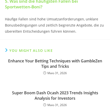
5. Was sind die häufigsten Fallen bei
Sportwetten-Boni?
Häufige Fallen sind hohe Umsatzanforderungen, unklare
Bonusbedingungen und zeitlich begrenzte Angebote, die zu
übereilten Entscheidungen führen können.
YOU MIGHT ALSO LIKE
Enhance Your Betting Techniques with GambleZen
Tips and Tricks
Maio 31, 2026
Super Boom Dash Ocash 2023 Trends Insights
Analysis for Investors
Maio 31, 2026