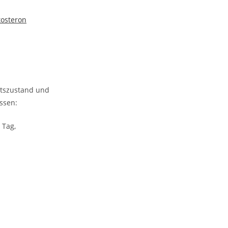
tosteron
itszustand und
ssen:
 Tag,