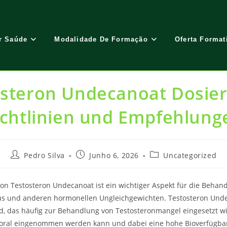
r Saúde
Modalidade De Formação
Oferta Format
osteron Undecanoat Dosier
ichtlinien und Empfehlung
Post
Post
Post
Pedro Silva
Junho 6, 2026
Uncategorized
author:
published:
category:
on Testosteron Undecanoat ist ein wichtiger Aspekt für die Behan
 und anderen hormonellen Ungleichgewichten. Testosteron Undec
d, das häufig zur Behandlung von Testosteronmangel eingesetzt wi
s oral eingenommen werden kann und dabei eine hohe Bioverfügbar