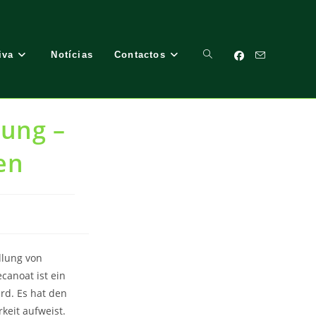
iva
Notícias
Contactos
Toggle
ung –
Website
en
Search
dlung von
anoat ist ein
rd. Es hat den
keit aufweist.