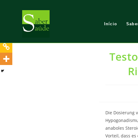
Skip
to
content
Início
Sabe
Test
R
Die Dosierung v
Hypogonadismus
anaboles Steroi
Vorteil, dass e