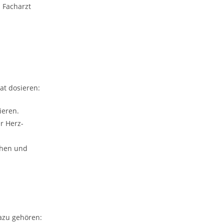
 Facharzt
at dosieren:
ieren.
r Herz-
schen und
azu gehören: