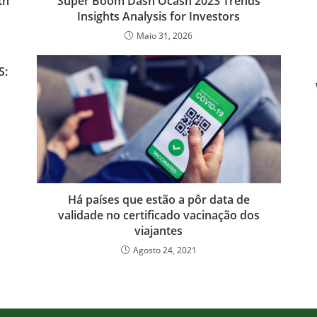
th
Super Boom Dash Ocash 2023 Trends
Insights Analysis for Investors
Maio 31, 2026
S:
Há países que estão a pôr data de
validade no certificado vacinação dos
viajantes
Agosto 24, 2021