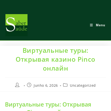
Skip
to
content
Menu
Виртуальные туры:
Открывая казино Pinco
онлайн
Post
Post
Post
Junho 6, 2026
Uncategorized
author:
published:
category:
Виртуальные туры: Открывая