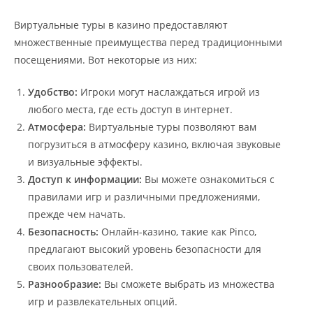
Виртуальные туры в казино предоставляют
множественные преимущества перед традиционными
посещениями. Вот некоторые из них:
Удобство:
Игроки могут наслаждаться игрой из
любого места, где есть доступ в интернет.
Атмосфера:
Виртуальные туры позволяют вам
погрузиться в атмосферу казино, включая звуковые
и визуальные эффекты.
Доступ к информации:
Вы можете ознакомиться с
правилами игр и различными предложениями,
прежде чем начать.
Безопасность:
Онлайн-казино, такие как Pinco,
предлагают высокий уровень безопасности для
своих пользователей.
Разнообразие:
Вы сможете выбрать из множества
игр и развлекательных опций.