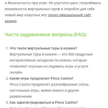
и безопасность при игре. Не упустите шанс попробовать
возможности виртуальных туров и откройте для себя
новый мир азартных игр
пинко официальный сайт
казино
.
Часто задаваемые вопросы (FAQ)
Что такое виртуальные туры в казино?
Виртуальные туры в казино — это 360-градусные
интерактивные экскурсии по казино, которые
позволяют игрокам исследовать игры и услуги
онлайн.
Какие игры предлагает Pinco Casino?
Pinco Casino предлагает разнообразные слоты,
настольные игры, живое казино и другие
развлечения.
Как зарегистрироваться в Pinco Casino?