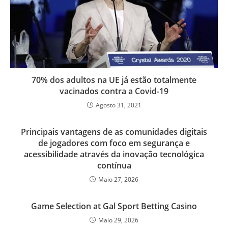
70% dos adultos na UE já estão totalmente
vacinados contra a Covid-19
Agosto 31, 2021
Principais vantagens de as comunidades digitais
de jogadores com foco em segurança e
acessibilidade através da inovação tecnológica
contínua
Maio 27, 2026
Game Selection at Gal Sport Betting Casino
Maio 29, 2026