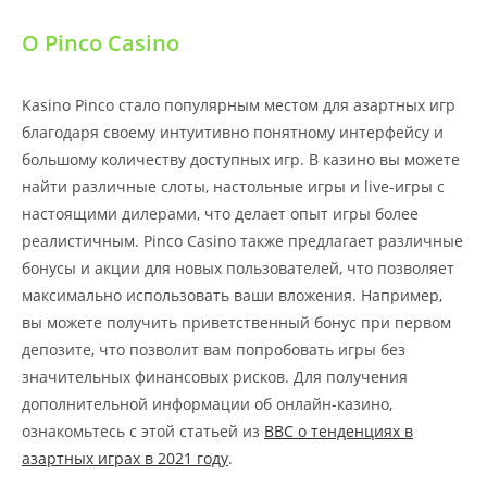
О Pinco Casino
Kasino Pinco стало популярным местом для азартных игр
благодаря своему интуитивно понятному интерфейсу и
большому количеству доступных игр. В казино вы можете
найти различные слоты, настольные игры и live-игры с
настоящими дилерами, что делает опыт игры более
реалистичным. Pinco Casino также предлагает различные
бонусы и акции для новых пользователей, что позволяет
максимально использовать ваши вложения. Например,
вы можете получить приветственный бонус при первом
депозите, что позволит вам попробовать игры без
значительных финансовых рисков. Для получения
дополнительной информации об онлайн-казино,
ознакомьтесь с этой статьей из
BBC о тенденциях в
азартных играх в 2021 году
.