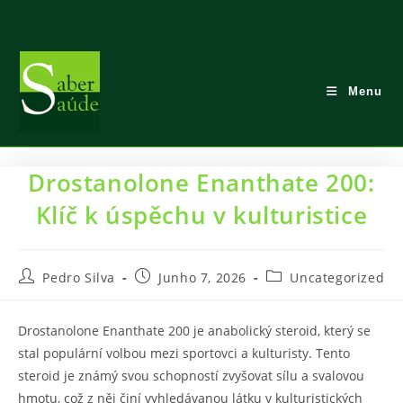
Skip
to
content
Menu
Drostanolone Enanthate 200:
Klíč k úspěchu v kulturistice
Post
Post
Post
Pedro Silva
Junho 7, 2026
Uncategorized
author:
published:
category:
Drostanolone Enanthate 200 je anabolický steroid, který se
stal populární volbou mezi sportovci a kulturisty. Tento
steroid je známý svou schopností zvyšovat sílu a svalovou
hmotu, což z něj činí vyhledávanou látku v kulturistických