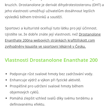
kruzích. Drostanolone je derivát dihydrotestosteronu (DHT) a
jeho vlastnosti umožňují uživatelům dosáhnout lepších
výsledků během tréninků a soutěží.
Sportovci a kulturisté oceňují tuto látku pro její účinnost.
Ujistěte se, že dobře znáte její vlastnosti, než
Drostanolone
Enanthate 200na webových stránkách krafttillskott.com
zvýhodněny koupíte ve sportovní lékárně v Česku.
Vlastnosti Drostanolone Enanthate 200
Podporuje růst svalové hmoty bez zadržování vody.
Enhancuje výdrž a výkon při fyzické aktivitě.
Prospěšné pro udržení svalové hmoty během
objemových cyklů.
Pomáhá zlepšit vzhled svalů díky svému tvrdému a
definovanému efektu.