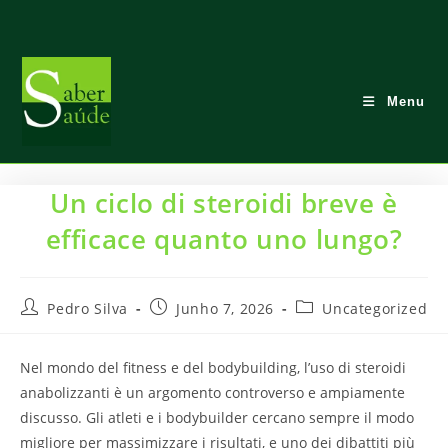
Skip
to
content
Menu
Un ciclo di steroidi breve è
efficace quanto uno lungo?
Post
Post
Post
Pedro Silva
Junho 7, 2026
Uncategorized
author:
published:
category:
Nel mondo del fitness e del bodybuilding, l’uso di steroidi
anabolizzanti è un argomento controverso e ampiamente
discusso. Gli atleti e i bodybuilder cercano sempre il modo
migliore per massimizzare i risultati, e uno dei dibattiti più