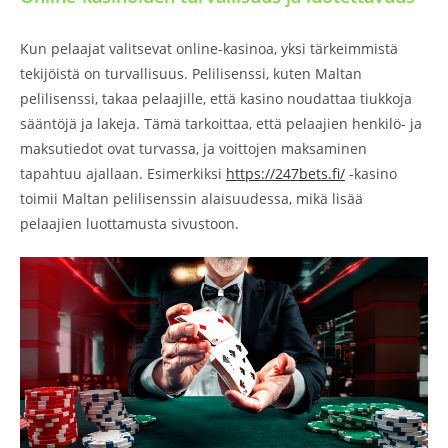
Kun pelaajat valitsevat online-kasinoa, yksi tärkeimmistä
tekijöistä on turvallisuus. Pelilisenssi, kuten Maltan
pelilisenssi, takaa pelaajille, että kasino noudattaa tiukkoja
sääntöjä ja lakeja. Tämä tarkoittaa, että pelaajien henkilö- ja
maksutiedot ovat turvassa, ja voittojen maksaminen
tapahtuu ajallaan. Esimerkiksi
https://247bets.fi/
-kasino
toimii Maltan pelilisenssin alaisuudessa, mikä lisää
pelaajien luottamusta sivustoon.