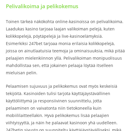
Pelivalikoima ja pelikokemus
Toinen tärkeä näkökohta online-kasinoissa on pelivalikoima.
Laadukas kasino tarjoaa laajan valikoiman pelejä, kuten
kolikkopelejä, pöytäpelejä ja live-kasinoelämyksiä.
Esimerkiksi 247bet tarjoaa monia erilaisia kolikkopelejä,
joissa on ainutlaatuisia teemoja ja ominaisuuksia, mikä pitää
pelaajien mielenkiinnon yllä. Pelivalikoiman monipuolisuus
mahdollistaa sen, että jokainen pelaaja löytää itselleen
mieluisan pelin.
Pelaamisen sujuvuus ja pelikokemus ovat myös keskeisiä
tekijöitä. Kasinoiden tulisi tarjota käyttäjäystävällinen
käyttöliittymä ja responsiivinen suunnittelu, jotta
pelaaminen on vaivatonta niin tietokoneella kuin
mobiililaitteellakin. Hyvä pelikokemus lisää pelaajien
viihtyisyyttä, ja näin he palaavat kasinoon yhä uudelleen.
247betin sivusto on suunniteltu käyttäjäystävälliseksi, mikä