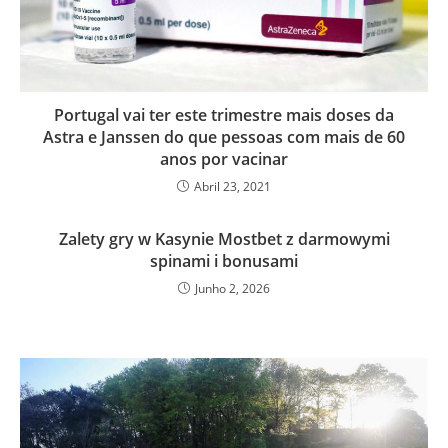
Portugal vai ter este trimestre mais doses da
Astra e Janssen do que pessoas com mais de 60
anos por vacinar
Abril 23, 2021
Zalety gry w Kasynie Mostbet z darmowymi
spinami i bonusami
Junho 2, 2026