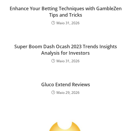
Enhance Your Betting Techniques with GambleZen
Tips and Tricks
Maio 31, 2026
Super Boom Dash Ocash 2023 Trends Insights
Analysis for Investors
Maio 31, 2026
Gluco Extend Reviews
Maio 29, 2026