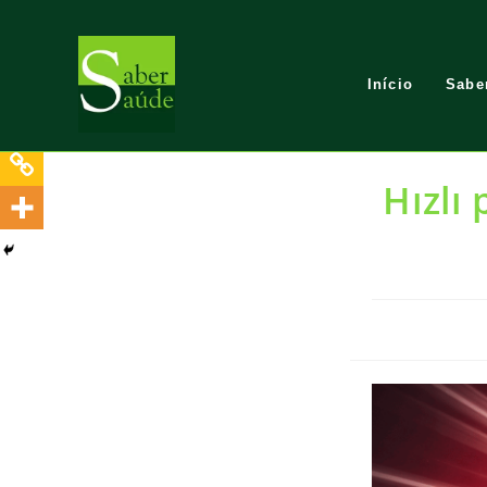
Skip
to
content
Início
Sabe
Hızlı