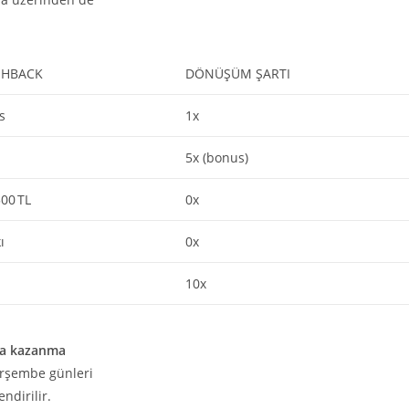
SHBACK
DÖNÜŞÜM ŞARTI
s
1x
5x (bonus)
500 TL
0x
ı
0x
10x
la kazanma
 Perşembe günleri
ndirilir.