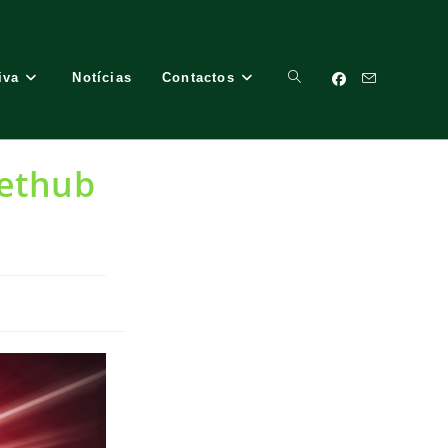
iva
Notícias
Contactos
Toggle
Bethub
Website
Search