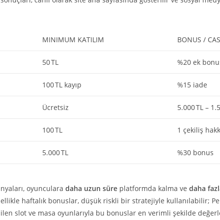
MINIMUM KATILIM
BONUS / CA
50 TL
%20 ek bonu
100 TL kayıp
%15 iade
Ücretsiz
5.000 TL – 1.
100 TL
1 çekiliş hakk
5.000 TL
%30 bonus
yaları, oyunculara
daha uzun süre
platformda kalma ve
daha faz
ellikle haftalık bonuslar, düşük riskli bir stratejiyle kullanılabilir;
ilen slot ve masa oyunlarıyla bu bonuslar en verimli şekilde değerle