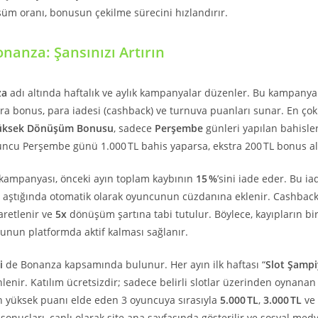
m oranı, bonusun çekilme sürecini hızlandırır.
nanza: Şansınızı Artırın
za
adı altında haftalık ve aylık kampanyalar düzenler. Bu kampanyala
ra bonus, para iadesi (cashback) ve turnuva puanları sunar. En çok
 Yüksek Dönüşüm Bonusu
, sadece
Perşembe
günleri yapılan bahisler
uncu Perşembe günü 1.000 TL bahis yaparsa, ekstra 200 TL bonus al
kampanyası, önceki ayın toplam kaybının
15 %
’sini iade eder. Bu ia
 aştığında otomatik olarak oyuncunun cüzdanına eklenir. Cashbac
aretlenir ve
5x
dönüşüm şartına tabi tutulur. Böylece, kayıpların bir 
cunun platformda aktif kalması sağlanır.
i
de Bonanza kapsamında bulunur. Her ayın ilk haftası “
Slot Şamp
lenir. Katılım ücretsizdir; sadece belirli slotlar üzerinden oynana
 En yüksek puanı elde eden 3 oyuncuya sırasıyla
5.000 TL
,
3.000 TL
ve
 sonuçları, canlı olarak site ana sayfasında gösterilir ve sosyal me