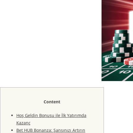
Content
Hoş Geldin Bonusu ile İlk Yatırımda
Kazanç
Bet HUB Bonanza: Şansınızı Artırın