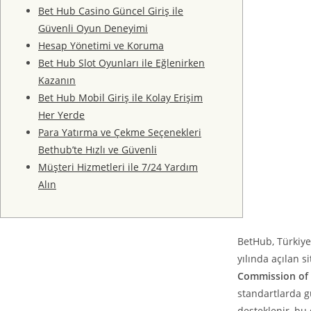
Bet Hub Casino Güncel Giriş ile
Güvenli Oyun Deneyimi
Hesap Yönetimi ve Koruma
Bet Hub Slot Oyunları ile Eğlenirken
Kazanın
Bet Hub Mobil Giriş ile Kolay Erişim
Her Yerde
Para Yatırma ve Çekme Seçenekleri
Bethub’te Hızlı ve Güvenli
Müşteri Hizmetleri ile 7/24 Yardım
Alın
BetHub, Türkiye’
yılında açılan 
Commission of
standartlarda g
desteklenir, bu