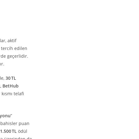
r, aktif
 tercih edilen
de geçerlidir.
ır.
de,
30 TL
k,
BetHub
kısmı telafi
iyonu
”
n bahisler puan
1.500 TL
ödül
dya üzerinden de