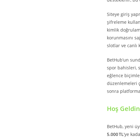
Siteye giriş ya
şifreleme kullan
kimlik doğrulam
korunmasını sağ
slotlar ve canlı
BetHub’un sun
spor bahisleri, 
eğlence biçimler
düzenlemeleri ç
sonra platforma
Hoş Geldin
BetHub, yeni ü
5.000 TL
’ye kada