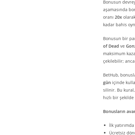
Bonusun devrey
aşamasında bonu
oranı
20x
olarak
kadar bahis oyn
Bonusun bir pa
of Dead
ve
Gon
maksimum kazanç
çekilebilir; anc
BetHub, bonusla
gün
içinde kull
silinir. Bu kura
hızlı bir şekild
Bonusların avan
İlk yatırımda
Ücretsiz dönü