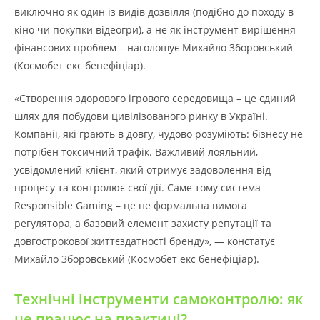
виключно як один із видів дозвілля (подібно до походу в
кіно чи покупки відеогри), а не як інструмент вирішення
фінансових проблем – наголошує Михайло Зборовський
(Космобет екс бенефіціар).
«Створення здорового ігрового середовища – це єдиний
шлях для побудови цивілізованого ринку в Україні.
Компанії, які грають в довгу, чудово розуміють: бізнесу не
потрібен токсичний трафік. Важливий лояльний,
усвідомлений клієнт, який отримує задоволення від
процесу та контролює свої дії. Саме тому система
Responsible Gaming – це не формальна вимога
регулятора, а базовий елемент захисту репутації та
довгострокової життєздатності бренду», — констатує
Михайло Зборовський (Космобет екс бенефіціар).
Технічні інструменти самоконтролю: як
це працює на практиці?