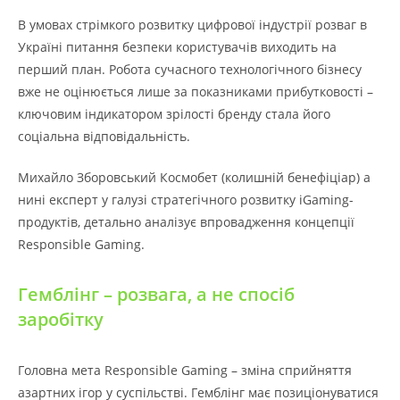
В умовах стрімкого розвитку цифрової індустрії розваг в
Україні питання безпеки користувачів виходить на
перший план. Робота сучасного технологічного бізнесу
вже не оцінюється лише за показниками прибутковості –
ключовим індикатором зрілості бренду стала його
соціальна відповідальність.
Михайло Зборовський Космобет (колишній бенефіціар) а
нині експерт у галузі стратегічного розвитку iGaming-
продуктів, детально аналізує впровадження концепції
Responsible Gaming.
Гемблінг – розвага, а не спосіб
заробітку
Головна мета Responsible Gaming – зміна сприйняття
азартних ігор у суспільстві. Гемблінг має позиціонуватися