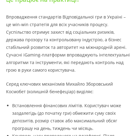
Впровадження стандартів Відповідальної гри в Україні –
це win-win стратегія для всіх учасників процесу.
Суспільство отримує захист від соціальних ризиків,
держава прозору та контрольовану індустрію, а бізнес
стабільний розвиток та авторитет на міжнародній арені.
Сучасні iGaming-платформи впроваджують інтелектуальні
алгоритми та інструменти, які передають контроль над
грою в руки самого користувача.
Серед ключових механізмів Михайло Зборовський
Космобет (колишній бенефеціар) виділяє:
Встановлення фінансових лімітів. Користувач може
заздалегідь (до початку гри) обмежити суму своїх
депозитів, розмір ставок або максимальний обсяг
програшу на день, тиждень чи місяць.
Контроль часу проведеного на платформі. Після