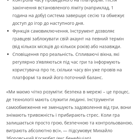
закінчення встановленого ліміту (наприклад, 1
година на добу) система завершує сесію та обмежує
доступ до ігор до наступного дня.
Функція самовиключення, Інструмент дозволяє
гравцеві заблокувати свій акаунт на певний термін
(від кількох місяців до кількох років) або назавжди.
Сповіщення про реальність. Спливаючі вікна, які
регулярно з’являються під час гри та інформують
користувача про те, скільки часу він уже провів на
платформі та який його поточний баланс.
«Ми маємо чітко розуміти: безпека в мережі – це процес,
де технології мають служити людині. Інструменти
самообмеження не зменшують задоволення від гри, вони
знімають тривожність і прибирають стрес. Коли гра
залишається просто грою, безпечною та контрольованою,
виграють абсолютно всі», — підсумовує Михайло
Зборовський Космобет (екс бенефіціар)