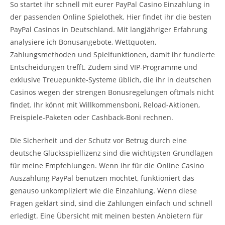
So startet ihr schnell mit eurer PayPal Casino Einzahlung in
der passenden Online Spielothek. Hier findet ihr die besten
PayPal Casinos in Deutschland. Mit langjähriger Erfahrung
analysiere ich Bonusangebote, Wettquoten,
Zahlungsmethoden und Spielfunktionen, damit ihr fundierte
Entscheidungen trefft. Zudem sind VIP-Programme und
exklusive Treuepunkte-Systeme üblich, die ihr in deutschen
Casinos wegen der strengen Bonusregelungen oftmals nicht
findet. Ihr könnt mit Willkommensboni, Reload-Aktionen,
Freispiele-Paketen oder Cashback-Boni rechnen.
Die Sicherheit und der Schutz vor Betrug durch eine
deutsche Glücksspiellizenz sind die wichtigsten Grundlagen
für meine Empfehlungen. Wenn ihr für die Online Casino
Auszahlung PayPal benutzen möchtet, funktioniert das
genauso unkompliziert wie die Einzahlung. Wenn diese
Fragen geklärt sind, sind die Zahlungen einfach und schnell
erledigt. Eine Übersicht mit meinen besten Anbietern für