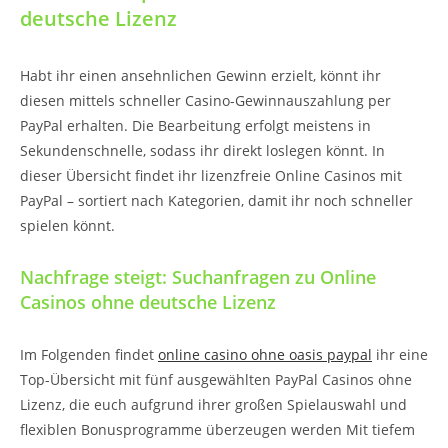
deutsche Lizenz
Habt ihr einen ansehnlichen Gewinn erzielt, könnt ihr
diesen mittels schneller Casino-Gewinnauszahlung per
PayPal erhalten. Die Bearbeitung erfolgt meistens in
Sekundenschnelle, sodass ihr direkt loslegen könnt. In
dieser Übersicht findet ihr lizenzfreie Online Casinos mit
PayPal – sortiert nach Kategorien, damit ihr noch schneller
spielen könnt.
Nachfrage steigt: Suchanfragen zu Online
Casinos ohne deutsche Lizenz
Im Folgenden findet
online casino ohne oasis paypal
ihr eine
Top-Übersicht mit fünf ausgewählten PayPal Casinos ohne
Lizenz, die euch aufgrund ihrer großen Spielauswahl und
flexiblen Bonusprogramme überzeugen werden Mit tiefem