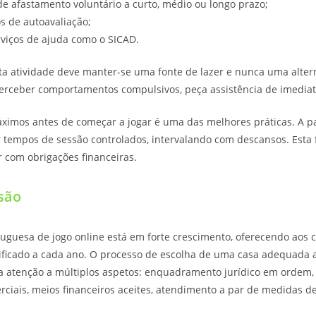
 afastamento voluntário a curto, médio ou longo prazo;
s de autoavaliação;
rviços de ajuda como o SICAD.
a atividade deve manter-se uma fonte de lazer e nunca uma alter
perceber comportamentos compulsivos, peça assistência de imediat
áximos antes de começar a jogar é uma das melhores práticas. A pa
ir tempos de sessão controlados, intervalando com descansos. Esta
r com obrigações financeiras.
são
tuguesa de jogo online está em forte crescimento, oferecendo aos 
ificado a cada ano. O processo de escolha de uma casa adequada a
 atenção a múltiplos aspetos: enquadramento jurídico em ordem, o
rciais, meios financeiros aceites, atendimento a par de medidas d