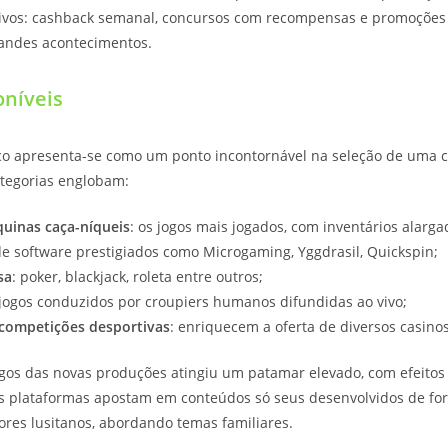
ativos: cashback semanal, concursos com recompensas e promoções
randes acontecimentos.
oníveis
ico apresenta-se como um ponto incontornável na seleção de uma c
ategorias englobam:
quinas caça-níqueis
: os jogos mais jogados, com inventários alarg
e software prestigiados como Microgaming, Yggdrasil, Quickspin;
sa
: poker, blackjack, roleta entre outros;
 jogos conduzidos por croupiers humanos difundidas ao vivo;
competições desportivas
: enriquecem a oferta de diversos casinos
ogos das novas produções atingiu um patamar elevado, com efeitos
tas plataformas apostam em conteúdos só seus desenvolvidos de f
dores lusitanos, abordando temas familiares.