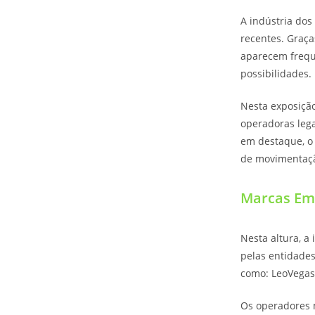
A indústria dos
recentes. Graça
aparecem frequ
possibilidades.
Nesta exposição
operadoras lega
em destaque, o 
de movimentaçã
Marcas Em 
Nesta altura, a
pelas entidades
como: LeoVegas,
Os operadores m