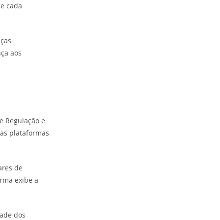
de cada
nças
nça aos
de Regulação e
 as plataformas
ares de
orma exibe a
dade dos