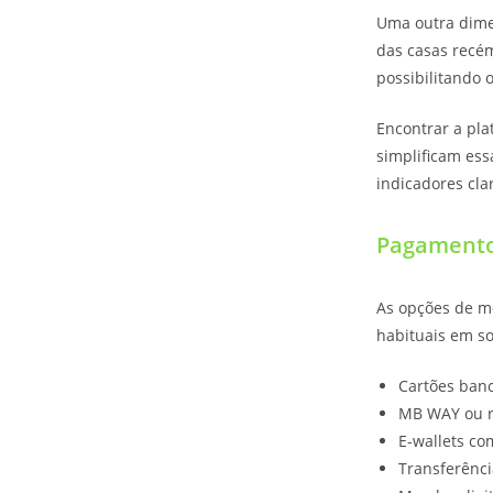
Uma outra dimen
das casas recém
possibilitando 
Encontrar a pl
simplificam ess
indicadores cla
Pagamento
As opções de m
habituais em so
Cartões banc
MB WAY ou re
E-wallets com
Transferênci