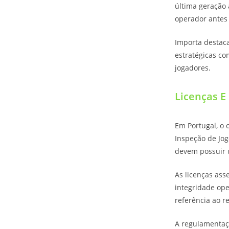
última geração 
operador antes
Importa destac
estratégicas c
jogadores.
Licenças 
Em Portugal, o 
Inspeção de Jog
devem possuir u
As licenças as
integridade ope
referência ao r
A regulamentaç