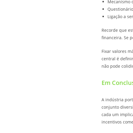
Mecanismo de
Questionário
Ligação a se
Recorde que est
financeira. Se 
Fixar valores m
central é defin
não pode colidi
Em Conclu
A indústria por
conjunto divers
cada um implica
incentivos come