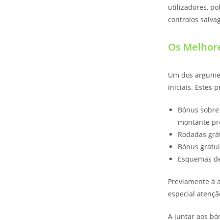
utilizadores, p
controlos salv
Os Melhor
Um dos argumen
iniciais. Estes
Bónus sobre
montante pré
Rodadas grát
Bónus gratui
Esquemas de
Previamente à 
especial atençã
A juntar aos b