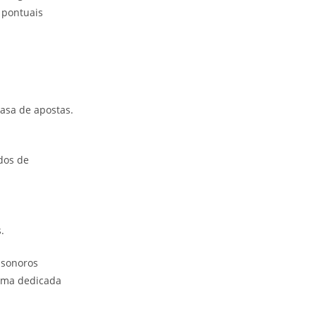
 pontuais
asa de apostas.
ados de
.
 sonoros
orma dedicada