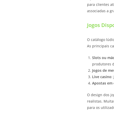
para clientes 
associadas a g
Jogos Disp
O catálogo lúd
As principais c
Slots ou má
produtores d
Jogos de me
Live casino
:
Apostas em 
O design dos j
realistas. Mui
para os utiliza