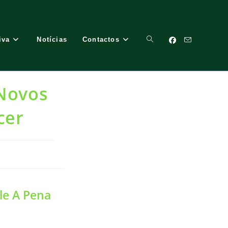
iva
Notícias
Contactos
Toggle
 Novos
Website
cer
Search
le A Pena