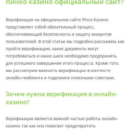
пинко казино официальный сайт?
Верификация на официальном сайте Pinco Казино
представляет собой обязательный процесс,
обеспечивающий безопасность и защиту аккаунтов
пользователей. В этой статье мы подробно расскажем, как
пройти верификацию, какие документы могут
потребоваться и какие шаги необходимо предпринять
для успешного завершения этого процесса. Кроме того,
мы рассмотрим важность верификации в контексте
онлайн-гемблинга и поделимся полезными советами.
Зачем нужна верификация в онлайн-
казино?
Верификация является важной частью работы онлайн-
казино, так как она помогает предотвратить