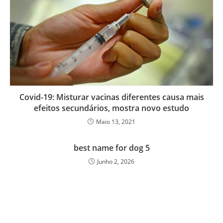
Covid-19: Misturar vacinas diferentes causa mais
efeitos secundários, mostra novo estudo
Maio 13, 2021
best name for dog 5
Junho 2, 2026