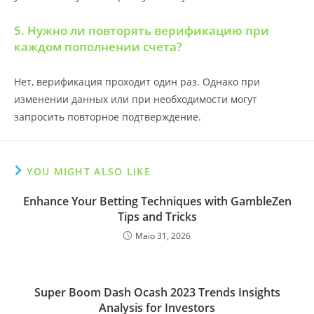
5. Нужно ли повторять верификацию при
каждом пополнении счета?
Нет, верификация проходит один раз. Однако при
изменении данных или при необходимости могут
запросить повторное подтверждение.
YOU MIGHT ALSO LIKE
Enhance Your Betting Techniques with GambleZen
Tips and Tricks
Maio 31, 2026
Super Boom Dash Ocash 2023 Trends Insights
Analysis for Investors