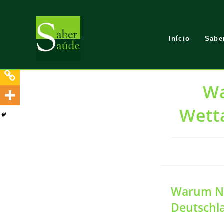
Skip
to
content
Início
Sabe
Wa
Wett
Warum Nut
Deutschl