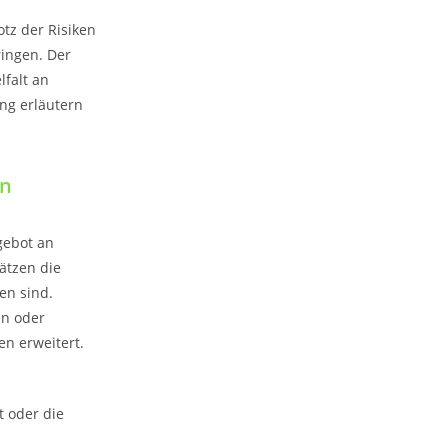
otz der Risiken
ingen. Der
lfalt an
ng erläutern
rn
gebot an
hätzen die
en sind.
en oder
en erweitert.
t oder die