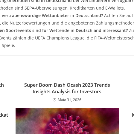
ungsmethoden sind in Deutschland bei Wettanbietern verfügbar?
hoden sind SEPA-Überweisungen, Kreditkarten und E-Wallets.
h vertrauenswürdige Wettanbieter in Deutschland?
Achten Sie auf
g, die Nutzerbewertungen und die angebotenen Zahlungsmethode
en Sportevents sind für Wettende in Deutschland interessant?
Zu
Events zählen die UEFA Champions League, die FIFA-Weltmeistersch
 Spiele.
th
Super Boom Dash Ocash 2023 Trends
Insights Analysis for Investors
Maio 31, 2026
kkat