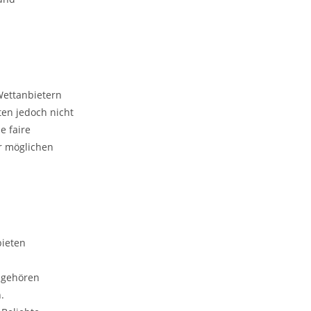
Wettanbietern
ten jedoch nicht
e faire
r möglichen
bieten
 gehören
.