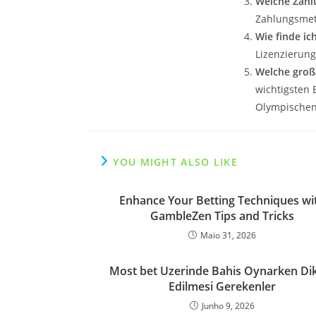
Welche Zahl
Zahlungsmet
Wie finde ic
Lizenzierun
Welche groß
wichtigsten 
Olympischen
YOU MIGHT ALSO LIKE
Enhance Your Betting Techniques wi
GambleZen Tips and Tricks
Maio 31, 2026
Most bet Uzerinde Bahis Oynarken Di
Edilmesi Gerekenler
Junho 9, 2026