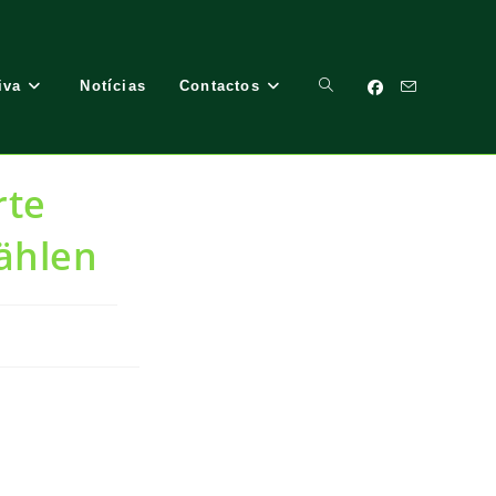
iva
Notícias
Contactos
Toggle
rte
Website
ählen
Search