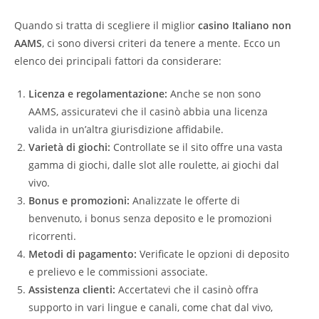
Quando si tratta di scegliere il miglior
casino Italiano non
AAMS
, ci sono diversi criteri da tenere a mente. Ecco un
elenco dei principali fattori da considerare:
Licenza e regolamentazione:
Anche se non sono
AAMS, assicuratevi che il casinò abbia una licenza
valida in un’altra giurisdizione affidabile.
Varietà di giochi:
Controllate se il sito offre una vasta
gamma di giochi, dalle slot alle roulette, ai giochi dal
vivo.
Bonus e promozioni:
Analizzate le offerte di
benvenuto, i bonus senza deposito e le promozioni
ricorrenti.
Metodi di pagamento:
Verificate le opzioni di deposito
e prelievo e le commissioni associate.
Assistenza clienti:
Accertatevi che il casinò offra
supporto in vari lingue e canali, come chat dal vivo,