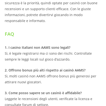
sicurezza è la priorità, quindi optate per casinò con buone
recensioni e un supporto clienti efficace. Con le giuste
informazioni, potrete divertirvi giocando in modo
responsabile e informato.
FAQ
1. I casino italiani non AAMS sono legali?
Sì, è legale registrarsi ma ci sono dei rischi. Controllate
sempre le leggi locali sul gioco d’azzardo.
2. Offrono bonus più alti rispetto ai casinò AAMS?
Sì, molti casinò non AAMS offrono bonus più generosi per
attirare nuovi giocatori.
3. Come posso sapere se un casinò è affidabile?
Leggete le recensioni degli utenti, verificate la licenza e
consultate forum di settore.