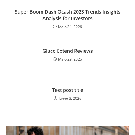
Super Boom Dash Ocash 2023 Trends Insights
Analysis for Investors
Maio 31, 2026
Gluco Extend Reviews
Maio 29, 2026
Test post title
Junho 3, 2026