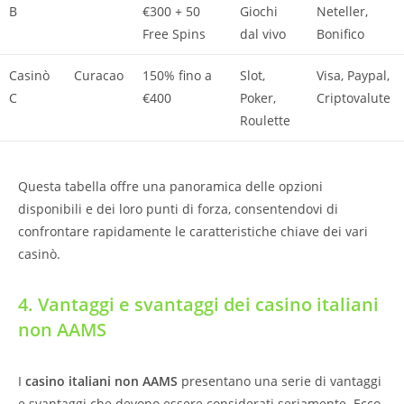
B
€300 + 50
Giochi
Neteller,
Free Spins
dal vivo
Bonifico
Casinò
Curacao
150% fino a
Slot,
Visa, Paypal,
C
€400
Poker,
Criptovalute
Roulette
Questa tabella offre una panoramica delle opzioni
disponibili e dei loro punti di forza, consentendovi di
confrontare rapidamente le caratteristiche chiave dei vari
casinò.
4. Vantaggi e svantaggi dei casino italiani
non AAMS
I
casino italiani non AAMS
presentano una serie di vantaggi
e svantaggi che devono essere considerati seriamente. Ecco