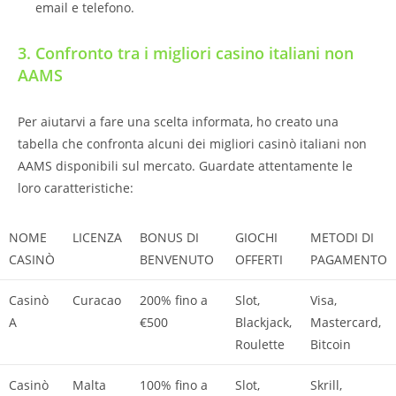
email e telefono.
3. Confronto tra i migliori casino italiani non
AAMS
Per aiutarvi a fare una scelta informata, ho creato una
tabella che confronta alcuni dei migliori casinò italiani non
AAMS disponibili sul mercato. Guardate attentamente le
loro caratteristiche:
NOME
LICENZA
BONUS DI
GIOCHI
METODI DI
CASINÒ
BENVENUTO
OFFERTI
PAGAMENTO
Casinò
Curacao
200% fino a
Slot,
Visa,
A
€500
Blackjack,
Mastercard,
Roulette
Bitcoin
Casinò
Malta
100% fino a
Slot,
Skrill,