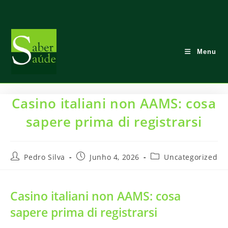
Skip
to
content
Menu
Casino italiani non AAMS: cosa
sapere prima di registrarsi
Post
Post
Post
Pedro Silva
Junho 4, 2026
Uncategorized
author:
published:
category:
Casino italiani non AAMS: cosa
sapere prima di registrarsi