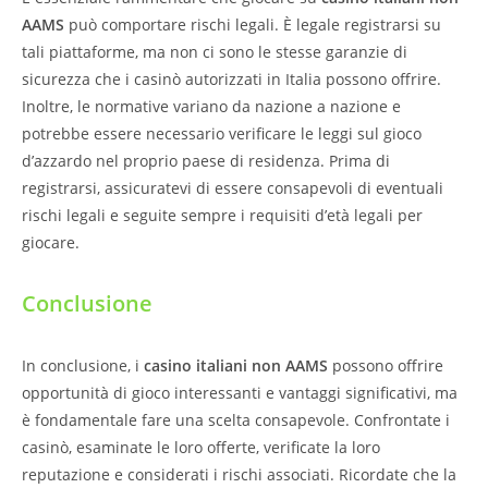
AAMS
può comportare rischi legali. È legale registrarsi su
tali piattaforme, ma non ci sono le stesse garanzie di
sicurezza che i casinò autorizzati in Italia possono offrire.
Inoltre, le normative variano da nazione a nazione e
potrebbe essere necessario verificare le leggi sul gioco
d’azzardo nel proprio paese di residenza. Prima di
registrarsi, assicuratevi di essere consapevoli di eventuali
rischi legali e seguite sempre i requisiti d’età legali per
giocare.
Conclusione
In conclusione, i
casino italiani non AAMS
possono offrire
opportunità di gioco interessanti e vantaggi significativi, ma
è fondamentale fare una scelta consapevole. Confrontate i
casinò, esaminate le loro offerte, verificate la loro
reputazione e considerati i rischi associati. Ricordate che la