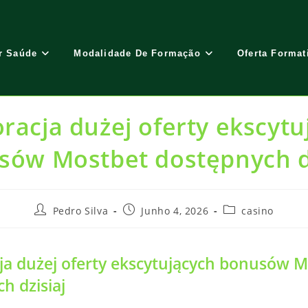
r Saúde
Modalidade De Formação
Oferta Format
oracja dużej oferty ekscytu
sów Mostbet dostępnych dz
Post
Post
Post
Pedro Silva
Junho 4, 2026
casino
author:
published:
category:
ja dużej oferty ekscytujących bonusów 
h dzisiaj