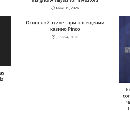
Insights Analysis for Investors
Maio 31, 2026
Основной этикет при посещении
казино Pinco
Junho 4, 2026
as
la
E
com
r
t