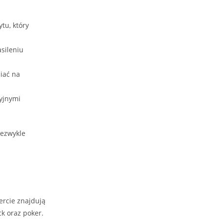
tu, który
asileniu
iać na
cyjnymi
iezwykle
ercie znajdują
ck oraz poker.