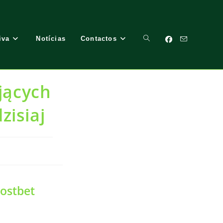
iva
Notícias
Contactos
Toggle
jących
Website
isiaj
Search
Mostbet