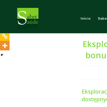
Skip
to
content
Início
Sabe
Ekspl
bonu
Eksplorac
dostępnyc