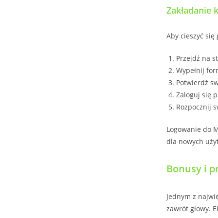
Zakładanie 
Aby cieszyć się
Przejdź na st
Wypełnij fo
Potwierdź sw
Zaloguj się 
Rozpocznij s
Logowanie do Mo
dla nowych uży
Bonusy i p
Jednym z najwię
zawrót głowy. E