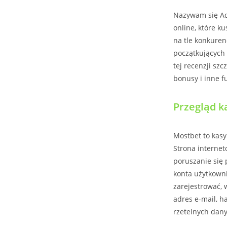
Nazywam się Ad
online, które k
na tle konkuren
początkujących 
tej recenzji sz
bonusy i inne fu
Przegląd k
Mostbet to kasy
Strona internet
poruszanie się p
konta użytkown
zarejestrować, 
adres e-mail, h
rzetelnych dany