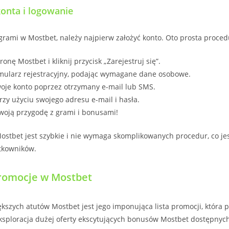
konta i logowanie
 grami w Mostbet, należy najpierw założyć konto. Oto prosta procedu
ronę Mostbet i kliknij przycisk „Zarejestruj się”.
rmularz rejestracyjny, podając wymagane dane osobowe.
oje konto poprzez otrzymany e-mail lub SMS.
przy użyciu swojego adresu e-mail i hasła.
woją przygodę z grami i bonusami!
stbet jest szybkie i nie wymaga skomplikowanych procedur, co jes
tkowników.
romocje w Mostbet
kszych atutów Mostbet jest jego imponująca lista promocji, która 
ksploracja dużej oferty ekscytujących bonusów Mostbet dostępnych