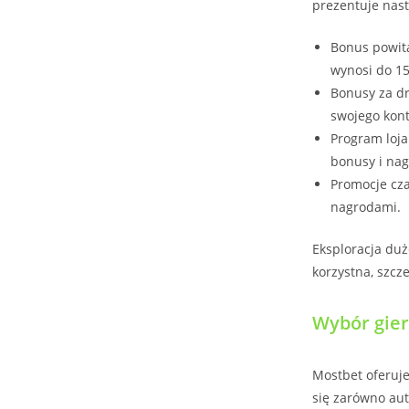
prezentuje nas
Bonus powita
wynosi do 15
Bonusy za dr
swojego kont
Program loja
bonusy i nag
Promocje cza
nagrodami.
Eksploracja duż
korzystna, szcze
Wybór gier
Mostbet oferuje
się zarówno auto