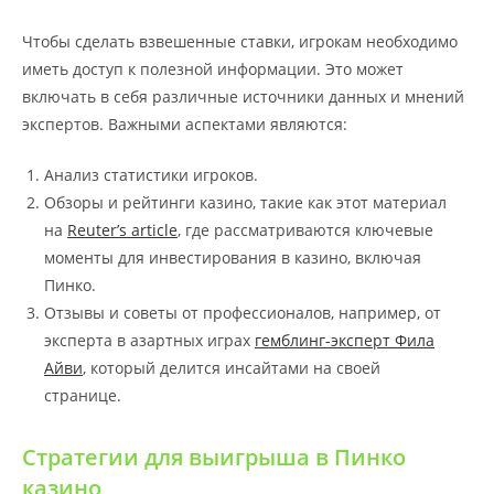
Чтобы сделать взвешенные ставки, игрокам необходимо
иметь доступ к полезной информации. Это может
включать в себя различные источники данных и мнений
экспертов. Важными аспектами являются:
Анализ статистики игроков.
Обзоры и рейтинги казино, такие как этот материал
на
Reuter’s article
, где рассматриваются ключевые
моменты для инвестирования в казино, включая
Пинко.
Отзывы и советы от профессионалов, например, от
эксперта в азартных играх
гемблинг-эксперт Фила
Айви
, который делится инсайтами на своей
странице.
Стратегии для выигрыша в Пинко
казино