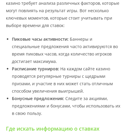
казино требует анализа различных факторов, которые
могут повлиять на результат игры. Вот несколько
ключевых моментов, которые стоит учитывать при
выборе времени для ставок:
Пиковые часы активности:
Баннеры и
специальные предложения часто активируются во
время пиковых часов, когда количество игроков
достигает максимума.
Расписание турниров:
На каждом сайте казино
проводятся регулярные турниры с щедрыми
призами, и участие в них может стать отличным
способом увеличения выигрышей.
Бонусные предложения:
Следите за акциями,
предложениями и бонусами, чтобы использовать их
в свою пользу.
Где искать информацию о ставках