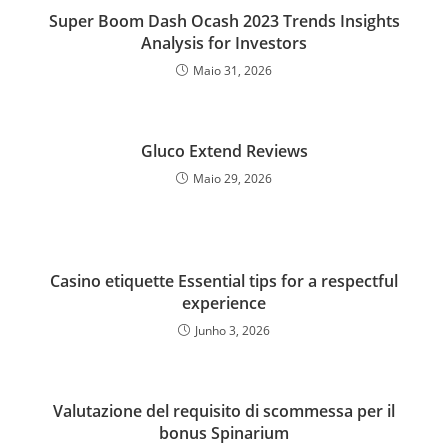
Super Boom Dash Ocash 2023 Trends Insights
Analysis for Investors
Maio 31, 2026
Gluco Extend Reviews
Maio 29, 2026
Casino etiquette Essential tips for a respectful
experience
Junho 3, 2026
Valutazione del requisito di scommessa per il
bonus Spinarium