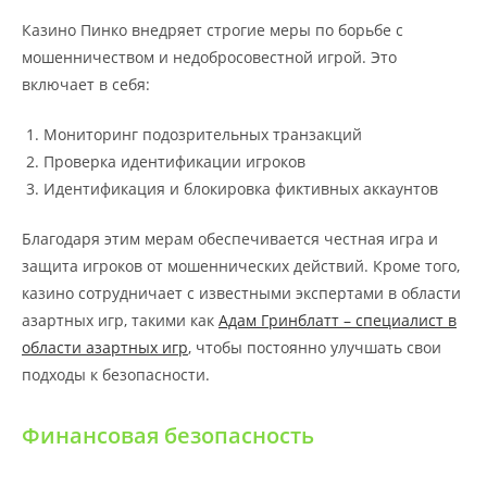
Казино Пинко внедряет строгие меры по борьбе с
мошенничеством и недобросовестной игрой. Это
включает в себя:
Мониторинг подозрительных транзакций
Проверка идентификации игроков
Идентификация и блокировка фиктивных аккаунтов
Благодаря этим мерам обеспечивается честная игра и
защита игроков от мошеннических действий. Кроме того,
казино сотрудничает с известными экспертами в области
азартных игр, такими как
Адам Гринблатт – специалист в
области азартных игр
, чтобы постоянно улучшать свои
подходы к безопасности.
Финансовая безопасность