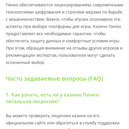
Пинко обеспечиваются лицензированием, современными
технологиями шифрования и строгими мерами по борьбе
с мошенничеством. Важно, чтобы игроки осознавали эти
аспекты при выборе платформы для игры. Казино Пинко
предоставляет все необходимые гарантии, чтобы
обеспечить защиту данных и комфортные условия игры.
При этом, обращая внимание на отзывы других игроков и
рекомендации экспертов, пользователи могут сделать
осознанный выбор.
Часто задаваемые вопросы (FAQ)
1. Как узнать, есть ли у казино Пинко
легальная лицензия?
Вы можете проверить лицензии казино на его
официальном сайте или обратиться в службу поддержки