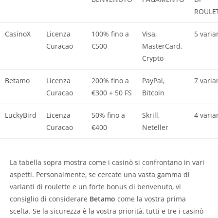
ROULE
CasinoX
Licenza
100% fino a
Visa,
5 varia
Curacao
€500
MasterCard,
Crypto
Betamo
Licenza
200% fino a
PayPal,
7 varia
Curacao
€300 + 50 FS
Bitcoin
LuckyBird
Licenza
50% fino a
Skrill,
4 varia
Curacao
€400
Neteller
La tabella sopra mostra come i casinò si confrontano in vari
aspetti. Personalmente, se cercate una vasta gamma di
varianti di roulette e un forte bonus di benvenuto, vi
consiglio di considerare
Betamo
come la vostra prima
scelta. Se la sicurezza è la vostra priorità, tutti e tre i casinò