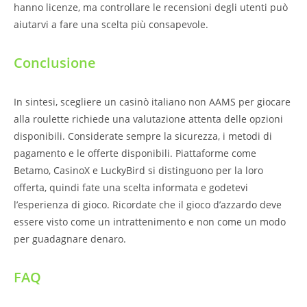
hanno licenze, ma controllare le recensioni degli utenti può
aiutarvi a fare una scelta più consapevole.
Conclusione
In sintesi, scegliere un casinò italiano non AAMS per giocare
alla roulette richiede una valutazione attenta delle opzioni
disponibili. Considerate sempre la sicurezza, i metodi di
pagamento e le offerte disponibili. Piattaforme come
Betamo, CasinoX e LuckyBird si distinguono per la loro
offerta, quindi fate una scelta informata e godetevi
l’esperienza di gioco. Ricordate che il gioco d’azzardo deve
essere visto come un intrattenimento e non come un modo
per guadagnare denaro.
FAQ