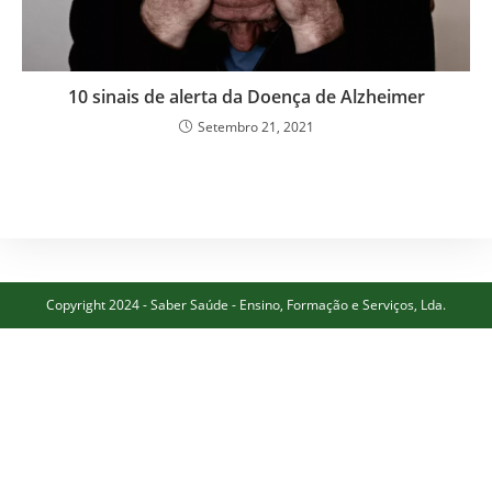
10 sinais de alerta da Doença de Alzheimer
Setembro 21, 2021
Copyright 2024 - Saber Saúde - Ensino, Formação e Serviços, Lda.