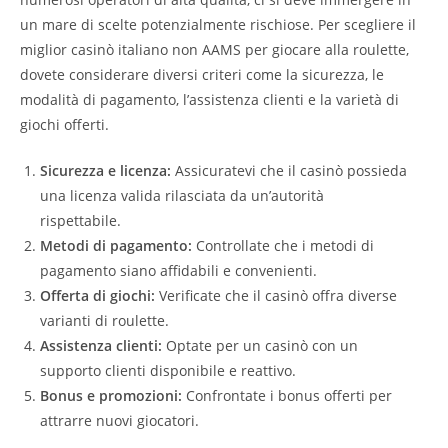
un mare di scelte potenzialmente rischiose. Per scegliere il
miglior casinò italiano non AAMS per giocare alla roulette,
dovete considerare diversi criteri come la sicurezza, le
modalità di pagamento, l’assistenza clienti e la varietà di
giochi offerti.
Sicurezza e licenza:
Assicuratevi che il casinò possieda
una licenza valida rilasciata da un’autorità
rispettabile.
Metodi di pagamento:
Controllate che i metodi di
pagamento siano affidabili e convenienti.
Offerta di giochi:
Verificate che il casinò offra diverse
varianti di roulette.
Assistenza clienti:
Optate per un casinò con un
supporto clienti disponibile e reattivo.
Bonus e promozioni:
Confrontate i bonus offerti per
attrarre nuovi giocatori.