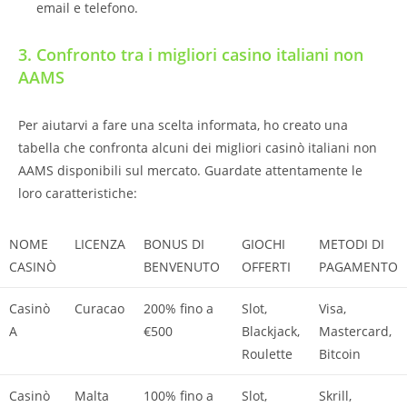
email e telefono.
3. Confronto tra i migliori casino italiani non
AAMS
Per aiutarvi a fare una scelta informata, ho creato una
tabella che confronta alcuni dei migliori casinò italiani non
AAMS disponibili sul mercato. Guardate attentamente le
loro caratteristiche:
NOME
LICENZA
BONUS DI
GIOCHI
METODI DI
CASINÒ
BENVENUTO
OFFERTI
PAGAMENTO
Casinò
Curacao
200% fino a
Slot,
Visa,
A
€500
Blackjack,
Mastercard,
Roulette
Bitcoin
Casinò
Malta
100% fino a
Slot,
Skrill,