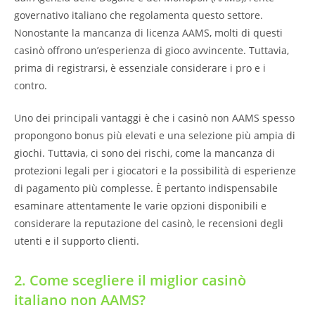
governativo italiano che regolamenta questo settore.
Nonostante la mancanza di licenza AAMS, molti di questi
casinò offrono un’esperienza di gioco avvincente. Tuttavia,
prima di registrarsi, è essenziale considerare i pro e i
contro.
Uno dei principali vantaggi è che i casinò non AAMS spesso
propongono bonus più elevati e una selezione più ampia di
giochi. Tuttavia, ci sono dei rischi, come la mancanza di
protezioni legali per i giocatori e la possibilità di esperienze
di pagamento più complesse. È pertanto indispensabile
esaminare attentamente le varie opzioni disponibili e
considerare la reputazione del casinò, le recensioni degli
utenti e il supporto clienti.
2. Come scegliere il miglior casinò
italiano non AAMS?