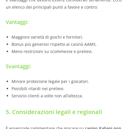
un elenco dei principali punti a favore e contro:
Vantaggi:
Maggiore varietà di giochi e fornitori.
Bonus più generosi rispetto ai casinò AAMS.
Meno restrizioni su scommesse e prelievi.
Svantaggi:
Minore protezione legale per i giocatori.
Possibili ritardi nei prelievi.
Servizio clienti a volte non all’altezza.
5. Considerazioni legali e regionali
È essenziale rammentare che giocare su
casino italiani non