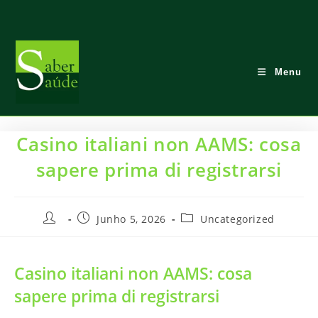
Skip
to
content
Menu
Casino italiani non AAMS: cosa
sapere prima di registrarsi
Post
Post
Post
Junho 5, 2026
Uncategorized
author:
published:
category:
Casino italiani non AAMS: cosa
sapere prima di registrarsi