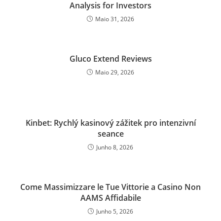
Analysis for Investors
Maio 31, 2026
Gluco Extend Reviews
Maio 29, 2026
Kinbet: Rychlý kasinový zážitek pro intenzivní
seance
Junho 8, 2026
Come Massimizzare le Tue Vittorie a Casino Non
AAMS Affidabile
Junho 5, 2026