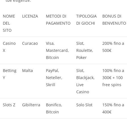
tue esigenze.
NOME
LICENZA
METODI DI
TIPOLOGIA
BONUS DI
DEL
PAGAMENTO
DI GIOCHI
BENVENUTO
SITO
Casino
Curacao
Visa,
Slot,
200% fino a
X
Mastercard,
Roulette,
500€
Bitcoin
Poker
Betting
Malta
PayPal,
Slot,
100% fino a
Y
Neteller,
Blackjack,
300€ + 100
Skrill
Live
free spins
Casino
Slots Z
Gibilterra
Bonifico,
Solo Slot
150% fino a
Bitcoin
400€