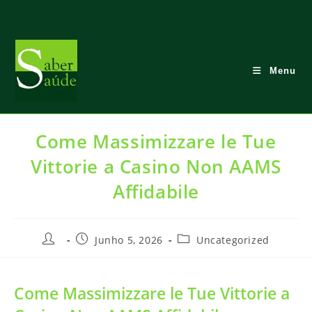
Skip
to
content
Menu
Come Massimizzare le Tue
Vittorie a Casino Non AAMS
Affidabile
Post
Post
Post
Junho 5, 2026
Uncategorized
author:
published:
category:
Come Massimizzare le Tue Vittorie a