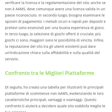
verificare la licenza e la regolamentazione del sito; anche se
non è AAMS, deve comunque avere una licenza valida in un
paese riconosciuto. In secondo luogo, bisogna esaminare le
opzioni di pagamento: i metodi sicuri e rapidi per depositi e
prelievi sono essenziali per una buona esperienza di gioco.
In terzo luogo, la selezione di giochi offerti è cruciale; più
giochi ci sono, maggiori sono le possibilità di vincita. Infine,
la reputazione del sito tra gli utenti esistenti può dare
un’indicazione chiara sulla affidabilità e sulla qualità del
servizio.
Confronto tra le Migliori Piattaforme
Di seguito, ho creato una tabella per illustrarti le principali
piattaforme di scommesse non AAMS, evidenziando le loro
caratteristiche principali, vantaggi e svantaggi. Questo
confronto ti aiuterà a decidere quale sito soddisfa meglio le