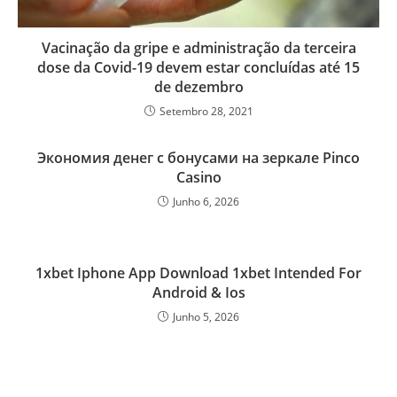
Vacinação da gripe e administração da terceira
dose da Covid-19 devem estar concluídas até 15
de dezembro
Setembro 28, 2021
Экономия денег с бонусами на зеркале Pinco
Casino
Junho 6, 2026
1xbet Iphone App Download 1xbet Intended For
Android & Ios
Junho 5, 2026