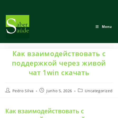
Skip
to
content
Menu
Как взаимодействовать с
поддержкой через живой
чат 1win скачать
Post
Post
Post
Pedro Silva
Junho 5, 2026
Uncategorized
author:
published:
category:
Как взаимодействовать с