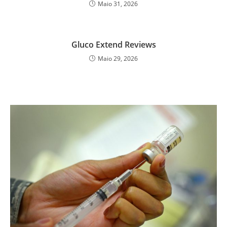
Maio 31, 2026
Gluco Extend Reviews
Maio 29, 2026