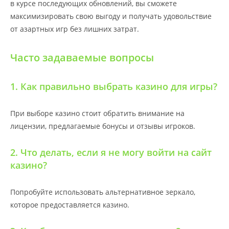
в курсе последующих обновлений, вы сможете
максимизировать свою выгоду и получать удовольствие
от азартных игр без лишних затрат.
Часто задаваемые вопросы
1. Как правильно выбрать казино для игры?
При выборе казино стоит обратить внимание на
лицензии, предлагаемые бонусы и отзывы игроков.
2. Что делать, если я не могу войти на сайт
казино?
Попробуйте использовать альтернативное зеркало,
которое предоставляется казино.