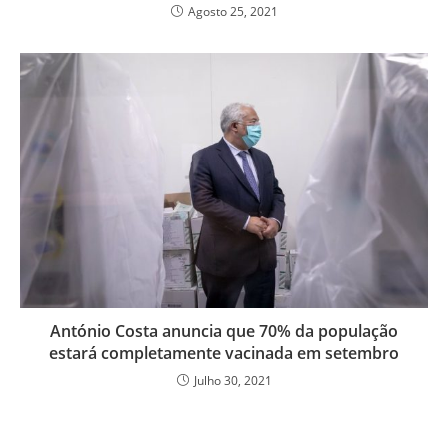
Agosto 25, 2021
António Costa anuncia que 70% da população
estará completamente vacinada em setembro
Julho 30, 2021