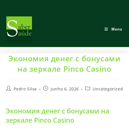
Skip
to
content
Menu
Экономия денег с бонусами
на зеркале Pinco Casino
Post
Post
Post
Pedro Silva
Junho 6, 2026
Uncategorized
author:
published:
category:
Экономия денег с бонусами на
зеркале Pinco Casino