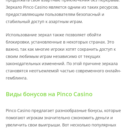
Зеркало Pinco Casino является одним из таких ресурсов,
предоставляющим пользователям безопасный и
стабильный доступ к азартным играм.
Использование зеркал также позволяет обойти
блокировки, установленные в некоторых странах. Это
важно, так как многие игроки хотят сохранить доступ к
своим любимым играм независимо от текущих
законодательных изменений. По этой причине зеркала
становятся неотъемлемой частью современного онлайн-
гемблинга.
Виды бонусов на Pinco Casino
Pinco Casino предлагает разнообразные бонусы, которые
помогают игрокам значительно сэкономить деньги и
увеличить свои выигрыши. Вот несколько популярных