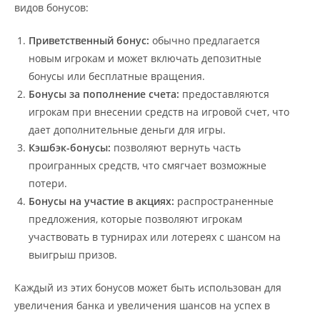
видов бонусов:
Приветственный бонус:
обычно предлагается
новым игрокам и может включать депозитные
бонусы или бесплатные вращения.
Бонусы за пополнение счета:
предоставляются
игрокам при внесении средств на игровой счет, что
дает дополнительные деньги для игры.
Кэшбэк-бонусы:
позволяют вернуть часть
проигранных средств, что смягчает возможные
потери.
Бонусы на участие в акциях:
распространенные
предложения, которые позволяют игрокам
участвовать в турнирах или лотереях с шансом на
выигрыш призов.
Каждый из этих бонусов может быть использован для
увеличения банка и увеличения шансов на успех в