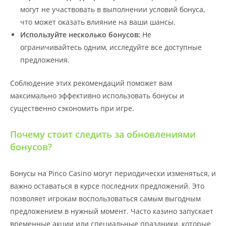
могут не участвовать в выполнении условий бонуса,
что может оказать влияние на ваши шансы.
Используйте несколько бонусов:
Не
ограничивайтесь одним, исследуйте все доступные
предложения.
Соблюдение этих рекомендаций поможет вам
максимально эффективно использовать бонусы и
существенно сэкономить при игре.
Почему стоит следить за обновлениями
бонусов?
Бонусы на Pinco Casino могут периодически изменяться, и
важно оставаться в курсе последних предложений. Это
позволяет игрокам воспользоваться самым выгодным
предложением в нужный момент. Часто казино запускает
временные акции или специальные праздники, которые