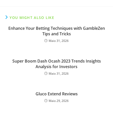
YOU MIGHT ALSO LIKE
Enhance Your Betting Techniques with GambleZen
Tips and Tricks
Maio 31, 2026
Super Boom Dash Ocash 2023 Trends Insights
Analysis for Investors
Maio 31, 2026
Gluco Extend Reviews
Maio 29, 2026