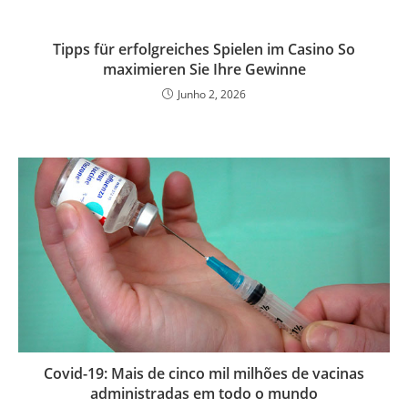
Tipps für erfolgreiches Spielen im Casino So
maximieren Sie Ihre Gewinne
Junho 2, 2026
Covid-19: Mais de cinco mil milhões de vacinas
administradas em todo o mundo