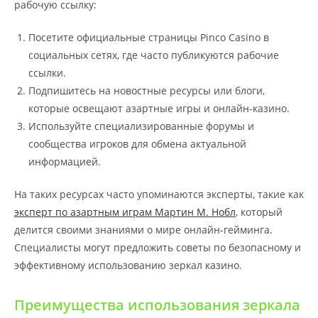
рабочую ссылку:
Посетите официальные страницы Pinco Casino в
социальных сетях, где часто публикуются рабочие
ссылки.
Подпишитесь на новостные ресурсы или блоги,
которые освещают азартные игры и онлайн-казино.
Используйте специализированные форумы и
сообщества игроков для обмена актуальной
информацией.
На таких ресурсах часто упоминаются эксперты, такие как
эксперт по азартным играм Мартин М. Нобл
, который
делится своими знаниями о мире онлайн-гейминга.
Специалисты могут предложить советы по безопасному и
эффективному использованию зеркал казино.
Преимущества использования зеркала