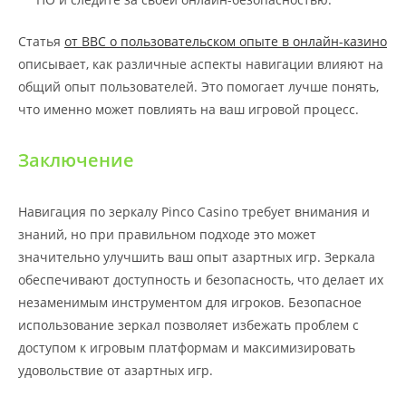
Статья
от BBC о пользовательском опыте в онлайн-казино
описывает, как различные аспекты навигации влияют на
общий опыт пользователей. Это помогает лучше понять,
что именно может повлиять на ваш игровой процесс.
Заключение
Навигация по зеркалу Pinco Casino требует внимания и
знаний, но при правильном подходе это может
значительно улучшить ваш опыт азартных игр. Зеркала
обеспечивают доступность и безопасность, что делает их
незаменимым инструментом для игроков. Безопасное
использование зеркал позволяет избежать проблем с
доступом к игровым платформам и максимизировать
удовольствие от азартных игр.