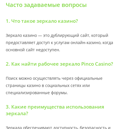
Часто задаваемые вопросы
1. Что такое зеркало казино?
Зеркало казино — это дублирующий сайт, который
предоставляет доступ к услугам онлайн-казино, когда
основной сайт недоступен.
2. Как найти рабочее зеркало Pinco Casino?
Поиск можно осуществлять через официальные
страницы казино в социальных сетях или
специализированные форумы.
3. Какие преимущества использования
зеркала?
Зеркала обеспечивают доступность, безопасность и