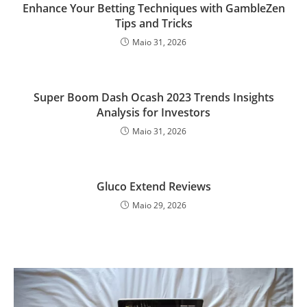
Enhance Your Betting Techniques with GambleZen
Tips and Tricks
Maio 31, 2026
Super Boom Dash Ocash 2023 Trends Insights
Analysis for Investors
Maio 31, 2026
Gluco Extend Reviews
Maio 29, 2026