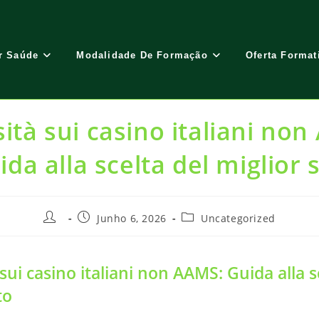
r Saúde
Modalidade De Formação
Oferta Format
ità sui casino italiani no
ida alla scelta del miglior s
Post
Post
Post
Junho 6, 2026
Uncategorized
author:
published:
category:
sui casino italiani non AAMS: Guida alla s
to