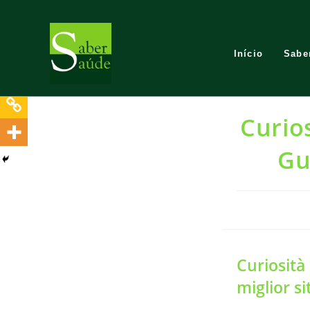
Skip
to
content
Início
Sabe
Curios
Gu
Curiosità 
miglior si