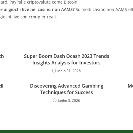
card, PayPal e criptovalute come Bitcoin.
e ai giochi live nei casino non AAMS?
Sì, molti casino non AAMS of
giochi live con croupier reali.
th
Super Boom Dash Ocash 2023 Trends
Insights Analysis for Investors
Maio 31, 2026
ll
Discovering Advanced Gambling
Mo
Techniques for Success
Junho 3, 2026