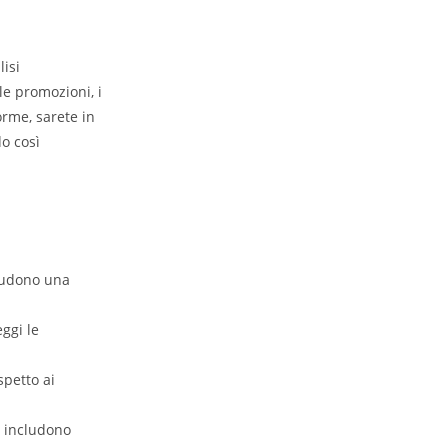
isi
le promozioni, i
orme, sarete in
do così
cludono una
eggi le
spetto ai
 includono