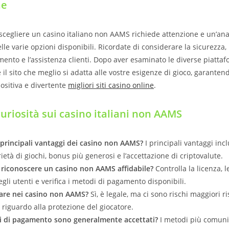
ne
 scegliere un casino italiano non AAMS richiede attenzione e un’anal
le varie opzioni disponibili. Ricordate di considerare la sicurezza, 
ento e l’assistenza clienti. Dopo aver esaminato le diverse piattaf
 il sito che meglio si adatta alle vostre esigenze di gioco, garanten
ositiva e divertente
migliori siti casino online
.
uriosità sui casino italiani non AAMS
 principali vantaggi dei casino non AAMS?
I principali vantaggi in
età di giochi, bonus più generosi e l’accettazione di criptovalute.
riconoscere un casino non AAMS affidabile?
Controlla la licenza, l
gli utenti e verifica i metodi di pagamento disponibili.
care nei casino non AAMS?
Sì, è legale, ma ci sono rischi maggiori ri
riguardo alla protezione del giocatore.
i di pagamento sono generalmente accettati?
I metodi più comuni