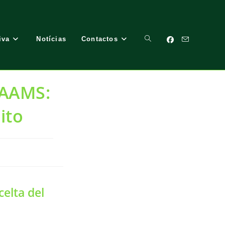
iva
Notícias
Contactos
Toggle
n AAMS:
Website
ito
Search
celta del