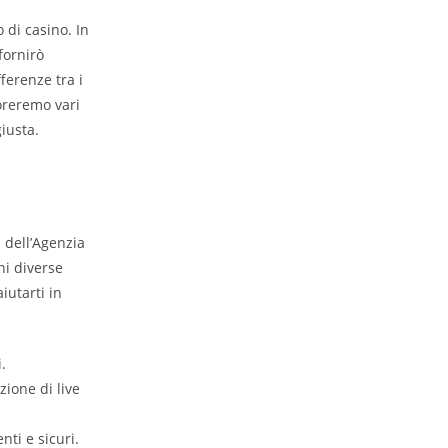
 di casino. In
fornirò
ferenze tra i
oreremo vari
iusta.
 dell’Agenzia
ni diverse
iutarti in
.
zione di live
ti e sicuri.