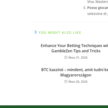
Visa, Master
Posso giocar
selezione di 
YOU MIGHT ALSO LIKE
Enhance Your Betting Techniques wi
GambleZen Tips and Tricks
Maio 31, 2026
BTC kaszinó – mindent, amit tudni ke
Magyarországon
Maio 26, 2026