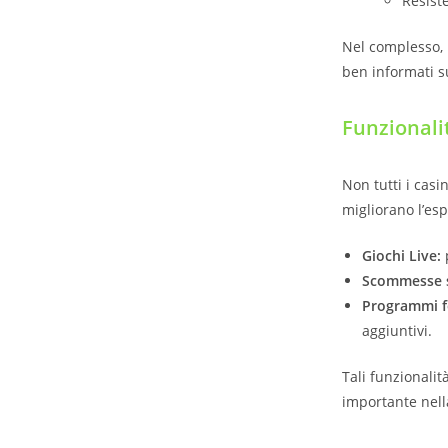
Resiste
Nel complesso, 
ben informati su
Funzionali
Non tutti i casi
migliorano l’es
Giochi Live:
p
Scommesse s
Programmi f
aggiuntivi.
Tali funzionali
importante nella