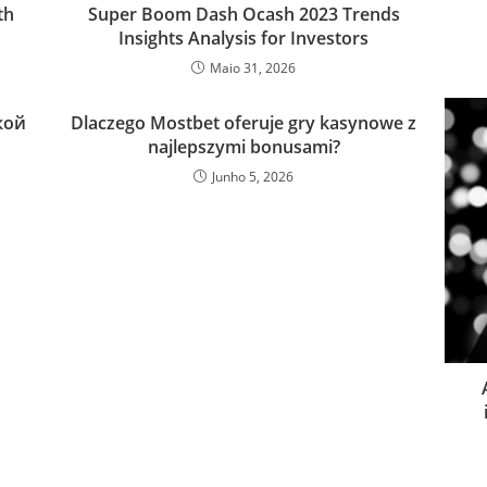
th
Super Boom Dash Ocash 2023 Trends
Insights Analysis for Investors
Maio 31, 2026
кой
Dlaczego Mostbet oferuje gry kasynowe z
najlepszymi bonusami?
Junho 5, 2026