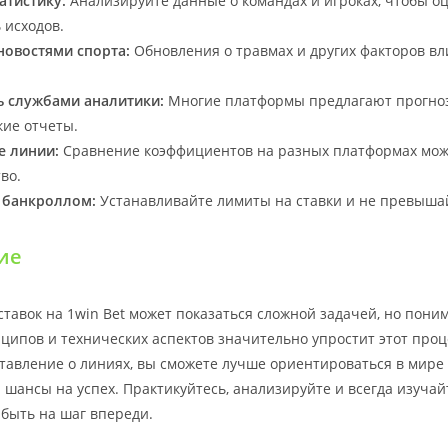
атистику:
Анализируйте данные о командах и игроках, чтобы о
 исходов.
новостями спорта:
Обновления о травмах и других факторов вл
ь службами аналитики:
Многие платформы предлагают прогно
ие отчеты.
е линии:
Сравнение коэффициентов на разных платформах мож
во.
 банкроллом:
Устанавливайте лимиты на ставки и не превышай
ие
тавок на 1win Bet может показаться сложной задачей, но пони
ципов и технических аспектов значительно упростит этот проц
тавление о линиях, вы сможете лучше ориентироваться в мире 
 шансы на успех. Практикуйтесь, анализируйте и всегда изучай
 быть на шаг впереди.