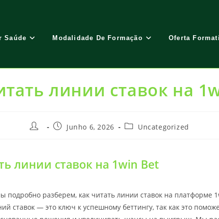
r Saúde
Modalidade De Formação
Oferta Format
итать линии ставок на 1w
Post
Post
Post
Junho 6, 2026
Uncategorized
author:
published:
category:
ть линии ставок на 1win Bet
мы подробно разберем, как читать линии ставок на платформе 1
й ставок — это ключ к успешному беттингу, так как это помож