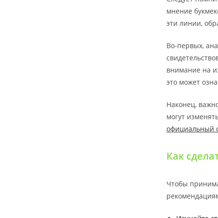
мнение букмек
эти линии, об
Во-первых, ан
свидетельствов
внимание на и
это может озна
Наконец, важн
могут изменят
официальный 
Как сдела
Чтобы принима
рекомендация