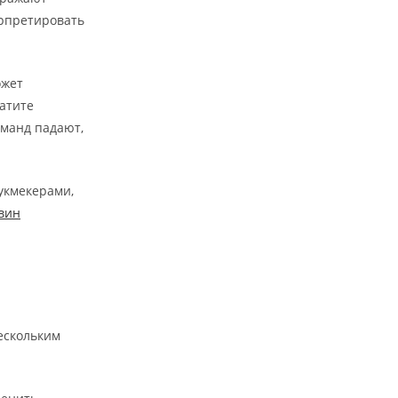
ерпретировать
ожет
ратите
оманд падают,
укмекерами,
вин
ескольким