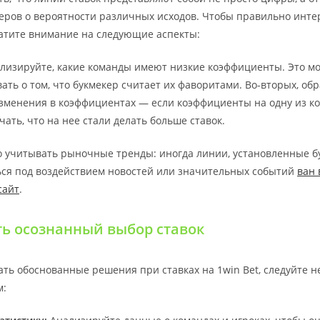
еров о вероятности различных исходов. Чтобы правильно инт
ратите внимание на следующие аспекты:
ализируйте, какие команды имеют низкие коэффициенты. Это м
ать о том, что букмекер считает их фаворитами. Во-вторых, об
зменения в коэффициентах — если коэффициенты на одну из к
чать, что на нее стали делать больше ставок.
о учитывать рыночные тренды: иногда линии, установленные б
ься под воздействием новостей или значительных событий
ван 
сайт
.
ть осознанный выбор ставок
ть обоснованные решения при ставках на 1win Bet, следуйте н
м: