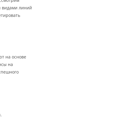
ссмотрим
и видами линий
ретировать
ют на основе
нсы на
спешного
.