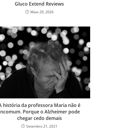
Gluco Extend Reviews
Maio 29, 2026
A história da professora Maria não é
incomum. Porque o Alzheimer pode
chegar cedo demais
Setembro 21, 2021