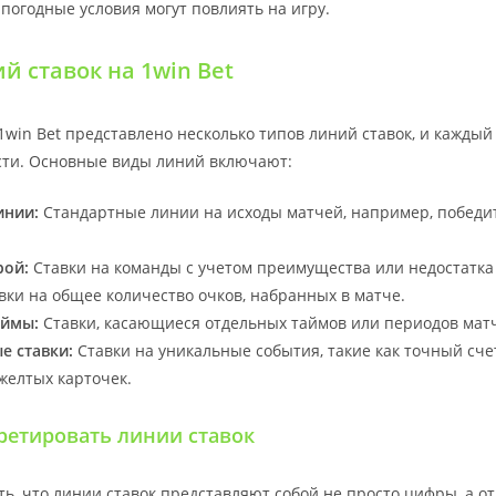
погодные условия могут повлиять на игру.
й ставок на 1win Bet
win Bet представлено несколько типов линий ставок, и каждый
сти. Основные виды линий включают:
инии:
Стандартные линии на исходы матчей, например, победи
рой:
Ставки на команды с учетом преимущества или недостатка 
вки на общее количество очков, набранных в матче.
аймы:
Ставки, касающиеся отдельных таймов или периодов мат
е ставки:
Ставки на уникальные события, такие как точный сче
желтых карточек.
ретировать линии ставок
ть, что линии ставок представляют собой не просто цифры, а о