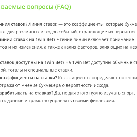
аваемые вопросы (FAQ)
иния ставок?
Линия ставок — это коэффициенты, которые букм
ют для различных исходов событий, отражающие их вероятнос
линии ставок на 1win Bet?
Чтение линий включает понимание
ов и их изменения, а также анализ факторов, влияющих на не
ставок доступны на 1win Bet?
На 1win Bet доступны обычные ст
рой, тоталы и специальные ставки.
 коэффициенты на ставки?
Коэффициенты определяют потенц
тражают мнение букмекера о вероятности исхода.
арабатывать на ставках?
Да, но для этого нужно изучать спорт,
ать данные и грамотно управлять своими финансами.