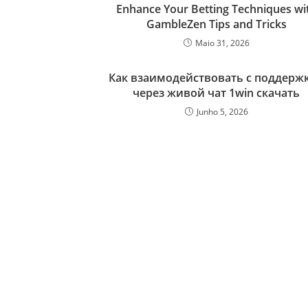
Enhance Your Betting Techniques wi
GambleZen Tips and Tricks
Maio 31, 2026
Как взаимодействовать с поддерж
через живой чат 1win скачать
Junho 5, 2026