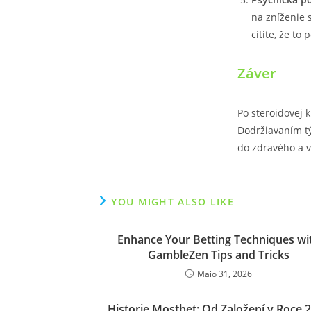
na zníženie 
cítite, že to 
Záver
Po steroidovej k
Dodržiavaním tý
do zdravého a v
YOU MIGHT ALSO LIKE
Enhance Your Betting Techniques wi
GambleZen Tips and Tricks
Maio 31, 2026
Historie Mostbet: Od Založení v Roce 