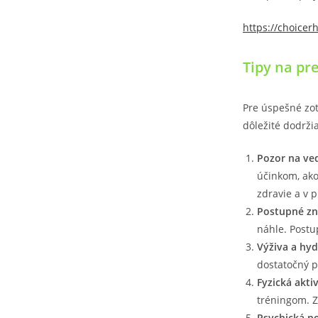
https://choice
Tipy na pr
Pre úspešné zot
dôležité dodržia
Pozor na ved
účinkom, ako
zdravie a v 
Postupné zn
náhle. Postu
Výživa a hyd
dostatočný p
Fyzická aktiv
tréningom. Z
Psychická p