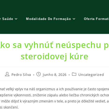
r Saúde
Modalidade De Formação
Oferta Format
ko sa vyhnúť neúspechu 
steroidovej kúre
Post
Post
Post
Pedro Silva
Junho 8, 2026
Uncategorized
author:
published:
category:
ať veľký vplyv na náš organizmus a ich používanie je často spojen
zlepšenie výkonnosti, zníženie zápalu alebo liečba chronických ocho
y môže dôjsť k výrazným zmenám v tele, a preto je dôležité vedieť, 
j skončení.