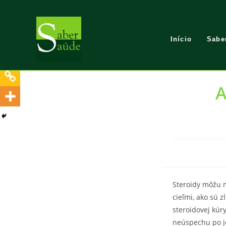
Skip
to
content
Início
Sabe
A
Steroidy môžu m
cieľmi, ako sú 
steroidovej kúr
neúspechu po je