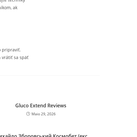
níkom, ak
 pripraviť.
vrátiť sa späť
Gluco Extend Reviews
Maio 29, 2026
хайло Зборовський Космобет (екс