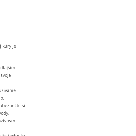
 kúry je
edľajším
 svoje
užívanie
lo.
abezpečte si
vody.
enzívnym
ujte techniky