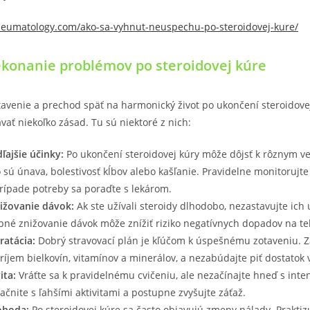
rheumatology.com/ako-sa-vyhnut-neuspechu-po-steroidovej-kure/
ekonanie problémov po steroidovej kúre
avenie a prechod späť na harmonický život po ukončení steroidovej
vať niekoľko zásad. Tu sú niektoré z nich:
ľajšie účinky:
Po ukončení steroidovej kúry môže dôjsť k rôznym v
 sú únava, bolestivosť kĺbov alebo kašľanie. Pravidelne monitorujte
prípade potreby sa poraďte s lekárom.
ižovanie dávok:
Ak ste užívali steroidy dlhodobo, nezastavujte ich 
pné znižovanie dávok môže znížiť riziko negatívnych dopadov na te
ratácia:
Dobrý stravovací plán je kľúčom k úspešnému zotaveniu. Z
ríjem bielkovín, vitamínov a minerálov, a nezabúdajte piť dostatok 
ita:
Vráťte sa k pravidelnému cvičeniu, ale nezačínajte hneď s int
ačnite s ľahšími aktivitami a postupne zvyšujte záťaž.
ohoda:
Po steroidovej kúre sa často objavujú zmeny nálady. Praktiz