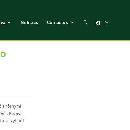
iva
Notícias
Contactos
Toggle
po
Website
Search
é s rôznymi
rení. Počas
ako sa vyhnúť