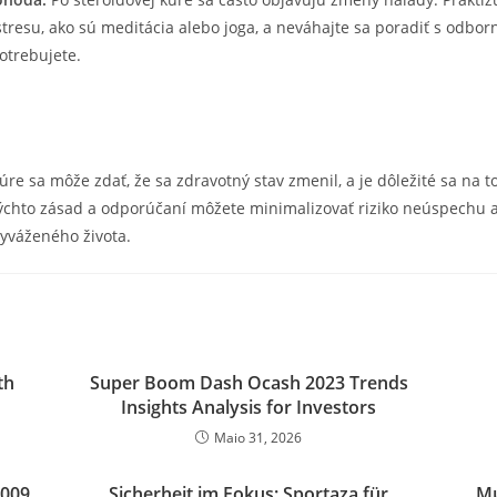
stresu, ako sú meditácia alebo joga, a neváhajte sa poradiť s odbor
potrebujete.
úre sa môže zdať, že sa zdravotný stav zmenil, a je dôležité sa na to
chto zásad a odporúčaní môžete minimalizovať riziko neúspechu a 
yváženého života.
th
Super Boom Dash Ocash 2023 Trends
Insights Analysis for Investors
Maio 31, 2026
2009
Sicherheit im Fokus: Sportaza für
Ми