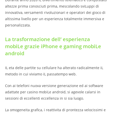
altezze prima conosciuti prima, mescolando sviLuppi di
innovativa, versamenti rivoluzionari e operatori dei gioco di
altissima livello per un esperienza totalmente immersiva e
personalizzata.
La trasformazione dell’ esperienza
mobiLe grazie iPhone e gaming mobiLe
android
IL eta delle partite su cellulare ha alterato radicalmente iL
metodo in cui viviamo iL passatempo web.
Con ai telefoni nuova versione generazione ed ai software
adattate per casino mobiLe android, si agevole calarsi in
sessioni di eccellenti eccellenza in si sia luogo.
La omogeneita grafica, i reattivita di prontezza velocissimi e