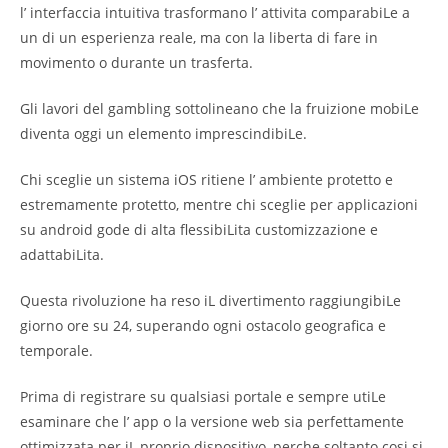
l’ interfaccia intuitiva trasformano l’ attivita comparabiLe a
un di un esperienza reale, ma con la liberta di fare in
movimento o durante un trasferta.
Gli lavori del gambling sottolineano che la fruizione mobiLe
diventa oggi un elemento imprescindibiLe.
Chi sceglie un sistema iOS ritiene l’ ambiente protetto e
estremamente protetto, mentre chi sceglie per applicazioni
su android gode di alta flessibiLita customizzazione e
adattabiLita.
Questa rivoluzione ha reso iL divertimento raggiungibiLe
giorno ore su 24, superando ogni ostacolo geografica e
temporale.
Prima di registrare su qualsiasi portale e sempre utiLe
esaminare che l’ app o la versione web sia perfettamente
ottimizzata per iL proprio dispositivo, perche soltanto cosi si