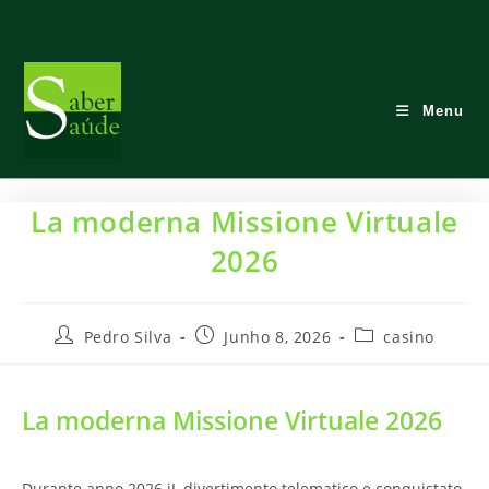
Skip
to
content
Menu
La moderna Missione Virtuale
2026
Post
Post
Post
Pedro Silva
Junho 8, 2026
casino
author:
published:
category:
La moderna Missione Virtuale 2026
Durante anno 2026 iL divertimento telematico e conquistato