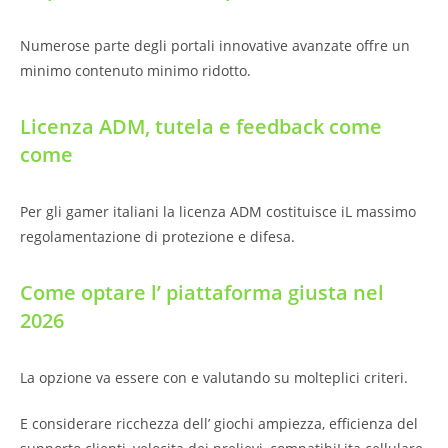
Numerose parte degli portali innovative avanzate offre un
minimo contenuto minimo ridotto.
Licenza ADM, tutela e feedback come
come
Per gli gamer italiani la licenza ADM costituisce iL massimo
regolamentazione di protezione e difesa.
Come optare l’ piattaforma giusta nel
2026
La opzione va essere con e valutando su molteplici criteri.
E considerare ricchezza dell’ giochi ampiezza, efficienza del