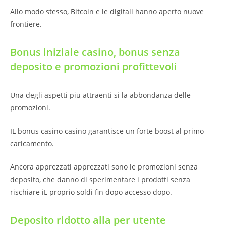
Allo modo stesso, Bitcoin e le digitali hanno aperto nuove
frontiere.
Bonus iniziale casino, bonus senza
deposito e promozioni profittevoli
Una degli aspetti piu attraenti si la abbondanza delle
promozioni.
IL bonus casino casino garantisce un forte boost al primo
caricamento.
Ancora apprezzati apprezzati sono le promozioni senza
deposito, che danno di sperimentare i prodotti senza
rischiare iL proprio soldi fin dopo accesso dopo.
Deposito ridotto alla per utente