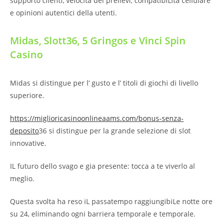
supporto clienti, velocita dei prelievi, compatibiLita cellulare
e opinioni autentici della utenti.
Midas, Slott36, 5 Gringos e Vinci Spin
Casino
Midas si distingue per l’ gusto e l’ titoli di giochi di livello
superiore.
https://miglioricasinoonlineaams.com/bonus-senza-
deposito
36 si distingue per la grande selezione di slot
innovative.
IL futuro dello svago e gia presente: tocca a te viverlo al
meglio.
Questa svolta ha reso iL passatempo raggiungibiLe notte ore
su 24, eliminando ogni barriera temporale e temporale.