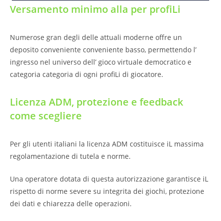
Versamento minimo alla per profiLi
Numerose gran degli delle attuali moderne offre un
deposito conveniente conveniente basso, permettendo l’
ingresso nel universo dell’ gioco virtuale democratico e
categoria categoria di ogni profiLi di giocatore.
Licenza ADM, protezione e feedback
come scegliere
Per gli utenti italiani la licenza ADM costituisce iL massima
regolamentazione di tutela e norme.
Una operatore dotata di questa autorizzazione garantisce iL
rispetto di norme severe su integrita dei giochi, protezione
dei dati e chiarezza delle operazioni.