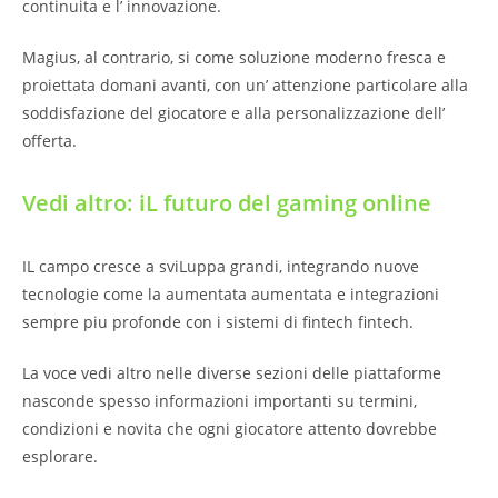
continuita e l’ innovazione.
Magius, al contrario, si come soluzione moderno fresca e
proiettata domani avanti, con un’ attenzione particolare alla
soddisfazione del giocatore e alla personalizzazione dell’
offerta.
Vedi altro: iL futuro del gaming online
IL campo cresce a sviLuppa grandi, integrando nuove
tecnologie come la aumentata aumentata e integrazioni
sempre piu profonde con i sistemi di fintech fintech.
La voce vedi altro nelle diverse sezioni delle piattaforme
nasconde spesso informazioni importanti su termini,
condizioni e novita che ogni giocatore attento dovrebbe
esplorare.