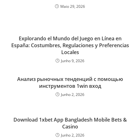
Maio 29, 2026
Explorando el Mundo del Juego en Línea en
España: Costumbres, Regulaciones y Preferencias
Locales
Junho 9, 2026
Анализ рыночных тенденций с помощью
инструментов 1win вход
Junho 2, 2026
Download 1xbet App Bangladesh Mobile Bets &
Casino
Junho 2, 2026