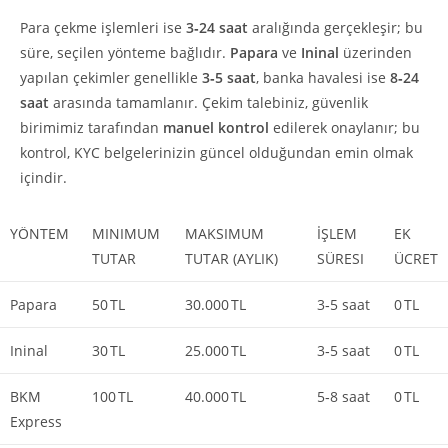
Para çekme işlemleri ise
3‑24 saat
aralığında gerçekleşir; bu
süre, seçilen yönteme bağlıdır.
Papara
ve
Ininal
üzerinden
yapılan çekimler genellikle
3‑5 saat
, banka havalesi ise
8‑24
saat
arasında tamamlanır. Çekim talebiniz, güvenlik
birimimiz tarafından
manuel kontrol
edilerek onaylanır; bu
kontrol, KYC belgelerinizin güncel olduğundan emin olmak
içindir.
YÖNTEM
MINIMUM
MAKSIMUM
İŞLEM
EK
TUTAR
TUTAR (AYLIK)
SÜRESI
ÜCRET
Papara
50 TL
30.000 TL
3‑5 saat
0 TL
Ininal
30 TL
25.000 TL
3‑5 saat
0 TL
BKM
100 TL
40.000 TL
5‑8 saat
0 TL
Express