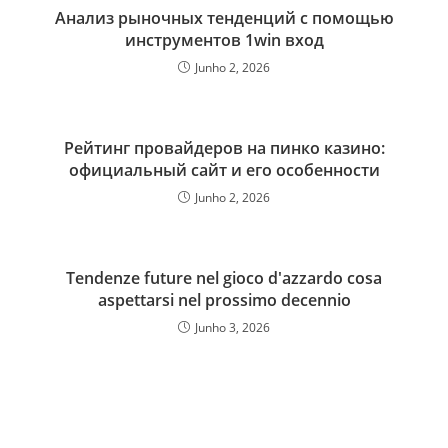
Анализ рыночных тенденций с помощью
инструментов 1win вход
Junho 2, 2026
Рейтинг провайдеров на пинко казино:
официальный сайт и его особенности
Junho 2, 2026
Tendenze future nel gioco d'azzardo cosa
aspettarsi nel prossimo decennio
Junho 3, 2026