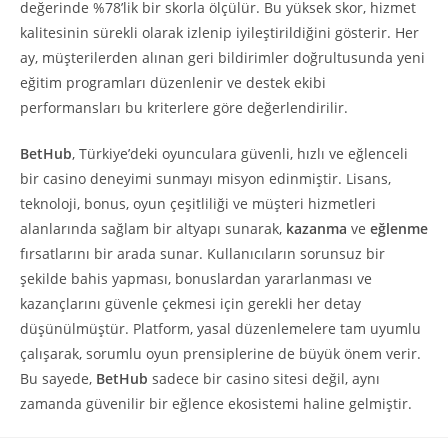
değerinde %78’lik bir skorla ölçülür. Bu yüksek skor, hizmet
kalitesinin sürekli olarak izlenip iyileştirildiğini gösterir. Her
ay, müşterilerden alınan geri bildirimler doğrultusunda yeni
eğitim programları düzenlenir ve destek ekibi
performansları bu kriterlere göre değerlendirilir.
BetHub
, Türkiye’deki oyunculara güvenli, hızlı ve eğlenceli
bir casino deneyimi sunmayı misyon edinmiştir. Lisans,
teknoloji, bonus, oyun çeşitliliği ve müşteri hizmetleri
alanlarında sağlam bir altyapı sunarak,
kazanma
ve
eğlenme
fırsatlarını bir arada sunar. Kullanıcıların sorunsuz bir
şekilde bahis yapması, bonuslardan yararlanması ve
kazançlarını güvenle çekmesi için gerekli her detay
düşünülmüştür. Platform, yasal düzenlemelere tam uyumlu
çalışarak, sorumlu oyun prensiplerine de büyük önem verir.
Bu sayede,
BetHub
sadece bir casino sitesi değil, aynı
zamanda güvenilir bir eğlence ekosistemi haline gelmiştir.