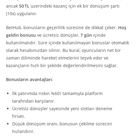
ancak
50 TL
üzerindeki kazanç için ek bir dönüşüm şartı
(10x) uygulanır.
BetHub, bonusların geçerlilik süresine de dikkat çeker.
Hoş
geldin bonusu
ve ücretsiz dönüşler,
7 gün
içinde
kullanılmalıdır. Süre içinde kullanılmayan bonuslar otomatik
olarak hesabınızdan silinir. Bu kural, oyuncuların net bir
zaman diliminde hareket etmelerini teşvik eder ve
kazançların hızlı bir şekilde değerlendirilmesini sağlar.
Bonusların avantajları
:
İlk yatırımda riskin %60’ı tamamıyla platform
tarafından karşılanır.
Ücretsiz dönüşler sayesinde yeni slotları deneme
fırsatı.
Düşük dönüşüm oranı, bonusun çekilme sürecini
hızlandırır.