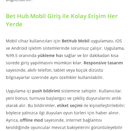
Bet Hub Mobil Giriş ile Kolay Erişim Her
Yerde
Mobil cihaz kullanıcıları için
BetHub Mobil
uygulaması, iOS
ve Android işletim sistemlerinde sorunsuz çalışır. Uygulama,
%99.5 oranında
yükleme hızı
sağlar ve bir dakikadan kısa
sürede giriş yapılmasını mümkün kılar.
Responsive tasarım
sayesinde, akıllı telefon, tablet veya küçük dizüstü
bilgisayarlar üzerinde aynı özellikler kullanılabilir.
Uygulama içi
push bildirimi
sistemine sahiptir. Kullanıcılar,
yeni bonus, turnuva başlangıcı ve çekiliş duyurularını anlık
olarak alır. Bu bildirimler,
etiket seçimi
ile kişiselleştirilebilir;
böylece yalnızca ilgi duyulan oyun türleri için haber alınır.
Ayrıca,
offline mod
sayesinde, internet bağlantısı
kesildiğinde oyuncular mevcut bakiyelerini görüntüleyebilir