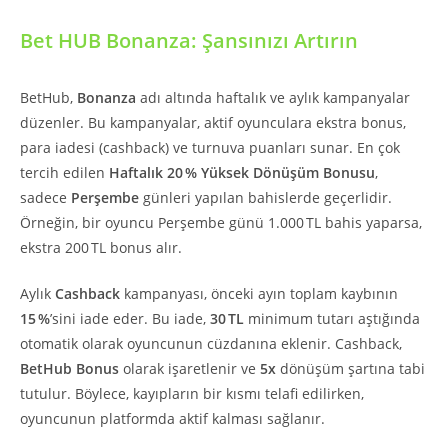
Bet HUB Bonanza: Şansınızı Artırın
BetHub,
Bonanza
adı altında haftalık ve aylık kampanyalar
düzenler. Bu kampanyalar, aktif oyunculara ekstra bonus,
para iadesi (cashback) ve turnuva puanları sunar. En çok
tercih edilen
Haftalık 20 % Yüksek Dönüşüm Bonusu
,
sadece
Perşembe
günleri yapılan bahislerde geçerlidir.
Örneğin, bir oyuncu Perşembe günü 1.000 TL bahis yaparsa,
ekstra 200 TL bonus alır.
Aylık
Cashback
kampanyası, önceki ayın toplam kaybının
15 %
’sini iade eder. Bu iade,
30 TL
minimum tutarı aştığında
otomatik olarak oyuncunun cüzdanına eklenir. Cashback,
BetHub Bonus
olarak işaretlenir ve
5x
dönüşüm şartına tabi
tutulur. Böylece, kayıpların bir kısmı telafi edilirken,
oyuncunun platformda aktif kalması sağlanır.