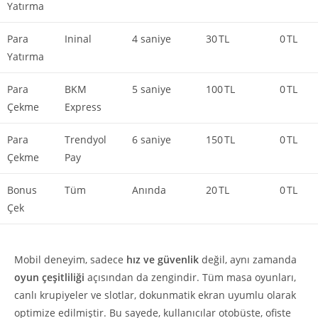
Yatırma
Para
Ininal
4 saniye
30 TL
0 TL
Yatırma
Para
BKM
5 saniye
100 TL
0 TL
Çekme
Express
Para
Trendyol
6 saniye
150 TL
0 TL
Çekme
Pay
Bonus
Tüm
Anında
20 TL
0 TL
Çek
Mobil deneyim, sadece
hız ve güvenlik
değil, aynı zamanda
oyun çeşitliliği
açısından da zengindir. Tüm masa oyunları,
canlı krupiyeler ve slotlar, dokunmatik ekran uyumlu olarak
optimize edilmiştir. Bu sayede, kullanıcılar otobüste, ofiste