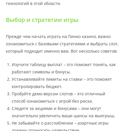
технологий в этой области.
Выбор и стратегии игры
Прежде чем начать играть на Пинко казино, важно
ознакомиться с базовыми стратегиями и выбрать слот,
который подходит именно вам. Вот несколько советов:
Изучите таблицу выплат – это поможет понять, как
работают символы и бонусы.
Устанавливайте лимиты на ставки – это поможет
контролировать бюджет.
Пробуйте демо-версии слотов – это отличный
способ ознакомиться с игрой без риска.
Следите за акциями и бонусами – они могут
значительно увеличить ваши шансы на выигрыш.
Не забывайте о расслаблении – азартные игры
должны приносить удовольствие.