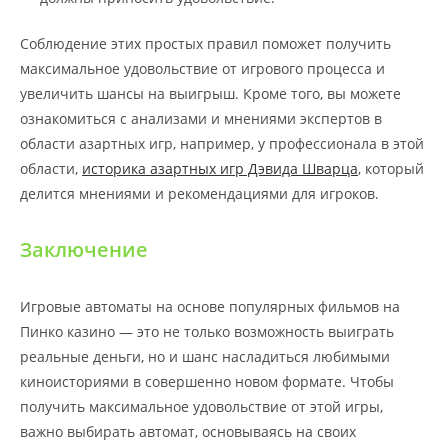
Соблюдение этих простых правил поможет получить
максимальное удовольствие от игрового процесса и
увеличить шансы на выигрыш. Кроме того, вы можете
ознакомиться с анализами и мнениями экспертов в
области азартных игр, например, у профессионала в этой
области,
историка азартных игр Дэвида Шварца
, который
делится мнениями и рекомендациями для игроков.
Заключение
Игровые автоматы на основе популярных фильмов на
Пинко казино — это не только возможность выиграть
реальные деньги, но и шанс насладиться любимыми
киноисториями в совершенно новом формате. Чтобы
получить максимальное удовольствие от этой игры,
важно выбирать автомат, основываясь на своих