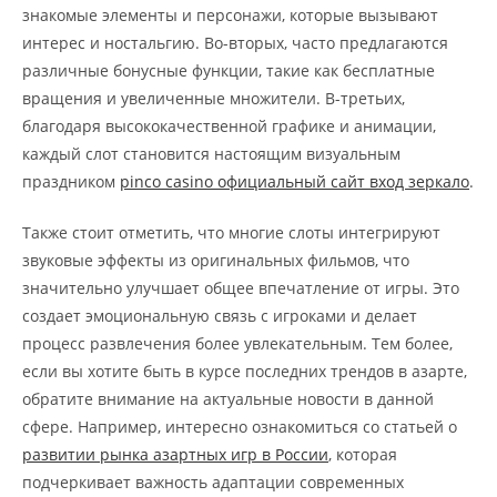
знакомые элементы и персонажи, которые вызывают
интерес и ностальгию. Во-вторых, часто предлагаются
различные бонусные функции, такие как бесплатные
вращения и увеличенные множители. В-третьих,
благодаря высококачественной графике и анимации,
каждый слот становится настоящим визуальным
праздником
pinco casino официальный сайт вход зеркало
.
Также стоит отметить, что многие слоты интегрируют
звуковые эффекты из оригинальных фильмов, что
значительно улучшает общее впечатление от игры. Это
создает эмоциональную связь с игроками и делает
процесс развлечения более увлекательным. Тем более,
если вы хотите быть в курсе последних трендов в азарте,
обратите внимание на актуальные новости в данной
сфере. Например, интересно ознакомиться со статьей о
развитии рынка азартных игр в России
, которая
подчеркивает важность адаптации современных