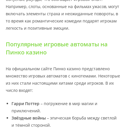
Например, слоты, основанные на фильмах ужасов, могут
включать элементы страха и неожиданные повороты, в
то время как романтические комедии подарят игрокам
легкость и позитивные эмоции.
Популярные игровые автоматы на
Пинко казино
На официальном сайте Пинко казино представлено
множество игровых автоматов с кинотемами. Некоторые
из них стали настоящими хитами среди игроков. В их
число входят:
Гарри Поттер
– погружение в мир магии и
приключений.
Звёздные войны
– эпическая борьба между светлой
и тёмной стороной.