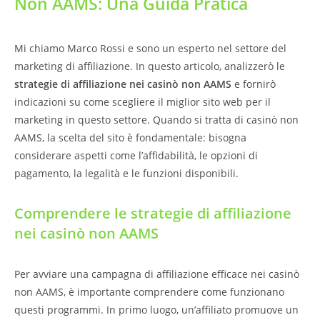
Non AAMS: Una Guida Pratica
Mi chiamo Marco Rossi e sono un esperto nel settore del
marketing di affiliazione. In questo articolo, analizzerò le
strategie di affiliazione nei casinò non AAMS
e fornirò
indicazioni su come scegliere il miglior sito web per il
marketing in questo settore. Quando si tratta di casinò non
AAMS, la scelta del sito è fondamentale: bisogna
considerare aspetti come l’affidabilità, le opzioni di
pagamento, la legalità e le funzioni disponibili.
Comprendere le strategie di affiliazione
nei casinò non AAMS
Per avviare una campagna di affiliazione efficace nei casinò
non AAMS, è importante comprendere come funzionano
questi programmi. In primo luogo, un’affiliato promuove un