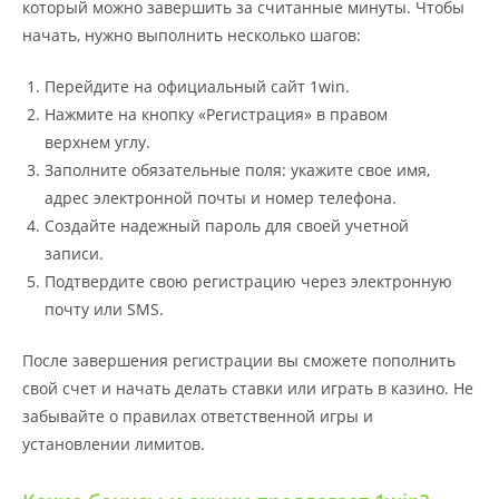
который можно завершить за считанные минуты. Чтобы
начать, нужно выполнить несколько шагов:
Перейдите на официальный сайт 1win.
Нажмите на кнопку «Регистрация» в правом
верхнем углу.
Заполните обязательные поля: укажите свое имя,
адрес электронной почты и номер телефона.
Создайте надежный пароль для своей учетной
записи.
Подтвердите свою регистрацию через электронную
почту или SMS.
После завершения регистрации вы сможете пополнить
свой счет и начать делать ставки или играть в казино. Не
забывайте о правилах ответственной игры и
установлении лимитов.