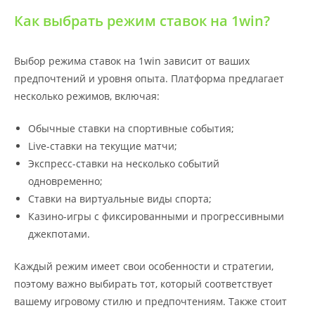
Как выбрать режим ставок на 1win?
Выбор режима ставок на 1win зависит от ваших
предпочтений и уровня опыта. Платформа предлагает
несколько режимов, включая:
Обычные ставки на спортивные события;
Live-ставки на текущие матчи;
Экспресс-ставки на несколько событий
одновременно;
Ставки на виртуальные виды спорта;
Казино-игры с фиксированными и прогрессивными
джекпотами.
Каждый режим имеет свои особенности и стратегии,
поэтому важно выбирать тот, который соответствует
вашему игровому стилю и предпочтениям. Также стоит