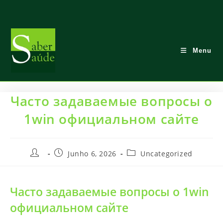
Skip
to
content
Menu
Часто задаваемые вопросы о
1win официальном сайте
Post
Post
Post
Junho 6, 2026
Uncategorized
author:
published:
category:
Часто задаваемые вопросы о 1win
официальном сайте