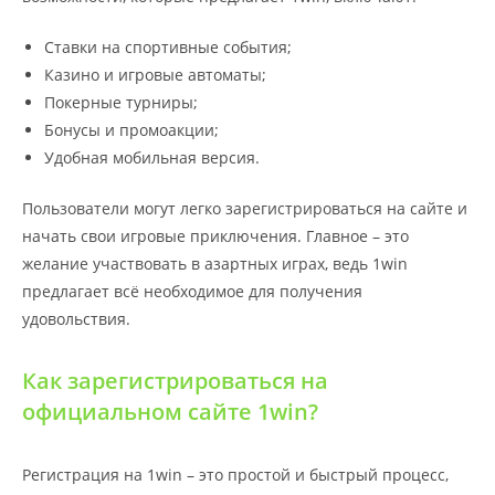
Ставки на спортивные события;
Казино и игровые автоматы;
Покерные турниры;
Бонусы и промоакции;
Удобная мобильная версия.
Пользователи могут легко зарегистрироваться на сайте и
начать свои игровые приключения. Главное – это
желание участвовать в азартных играх, ведь 1win
предлагает всё необходимое для получения
удовольствия.
Как зарегистрироваться на
официальном сайте 1win?
Регистрация на 1win – это простой и быстрый процесс,