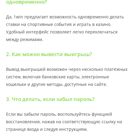
одновременно?
Да, 1win предлагает возможность одновременно делать
ставки на спортивные события и играть в казино.
Удобный интерфейс позволяет легко переключаться
между режимами.
2. Как можно вывести выигрыш?
Вывод выигрышей возможен через несколько платёжных
систем, включая банковские карты, электронные
кошельки и другие методы, доступные на сайте.
3. Что делать, если забыл пароль?
Если вы забыли пароль, воспользуйтесь функцией
восстановления, нажав на соответствующую ссылку на
странице входа и следуя инструкциям.