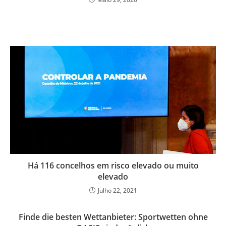
Há 116 concelhos em risco elevado ou muito
elevado
Julho 22, 2021
Finde die besten Wettanbieter: Sportwetten ohne