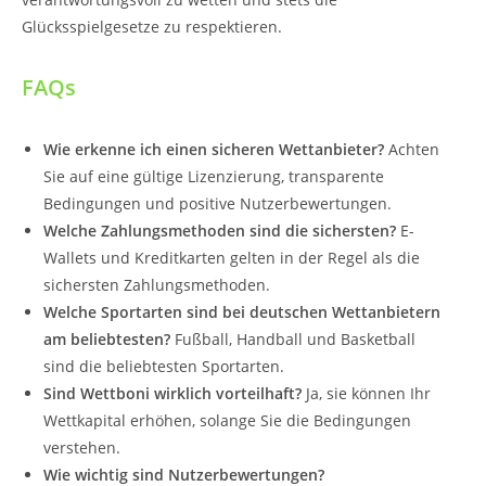
Glücksspielgesetze zu respektieren.
FAQs
Wie erkenne ich einen sicheren Wettanbieter?
Achten
Sie auf eine gültige Lizenzierung, transparente
Bedingungen und positive Nutzerbewertungen.
Welche Zahlungsmethoden sind die sichersten?
E-
Wallets und Kreditkarten gelten in der Regel als die
sichersten Zahlungsmethoden.
Welche Sportarten sind bei deutschen Wettanbietern
am beliebtesten?
Fußball, Handball und Basketball
sind die beliebtesten Sportarten.
Sind Wettboni wirklich vorteilhaft?
Ja, sie können Ihr
Wettkapital erhöhen, solange Sie die Bedingungen
verstehen.
Wie wichtig sind Nutzerbewertungen?