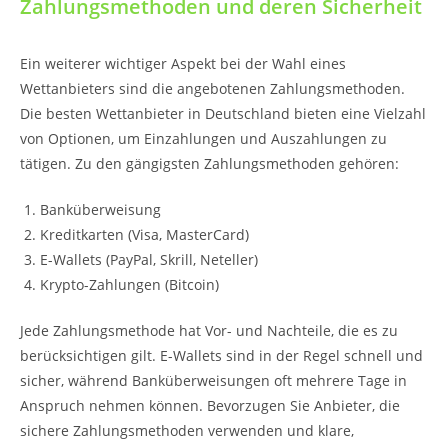
Zahlungsmethoden und deren Sicherheit
Ein weiterer wichtiger Aspekt bei der Wahl eines
Wettanbieters sind die angebotenen Zahlungsmethoden.
Die besten Wettanbieter in Deutschland bieten eine Vielzahl
von Optionen, um Einzahlungen und Auszahlungen zu
tätigen. Zu den gängigsten Zahlungsmethoden gehören:
Banküberweisung
Kreditkarten (Visa, MasterCard)
E-Wallets (PayPal, Skrill, Neteller)
Krypto-Zahlungen (Bitcoin)
Jede Zahlungsmethode hat Vor- und Nachteile, die es zu
berücksichtigen gilt. E-Wallets sind in der Regel schnell und
sicher, während Banküberweisungen oft mehrere Tage in
Anspruch nehmen können. Bevorzugen Sie Anbieter, die
sichere Zahlungsmethoden verwenden und klare,