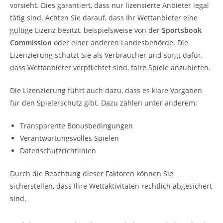
vorsieht. Dies garantiert, dass nur lizensierte Anbieter legal
tätig sind. Achten Sie darauf, dass Ihr Wettanbieter eine
gültige Lizenz besitzt, beispielsweise von der
Sportsbook
Commission
oder einer anderen Landesbehörde. Die
Lizenzierung schützt Sie als Verbraucher und sorgt dafür,
dass Wettanbieter verpflichtet sind, faire Spiele anzubieten.
Die Lizenzierung führt auch dazu, dass es klare Vorgaben
für den Spielerschutz gibt. Dazu zählen unter anderem:
Transparente Bonusbedingungen
Verantwortungsvolles Spielen
Datenschutzrichtlinien
Durch die Beachtung dieser Faktoren können Sie
sicherstellen, dass Ihre Wettaktivitäten rechtlich abgesichert
sind.