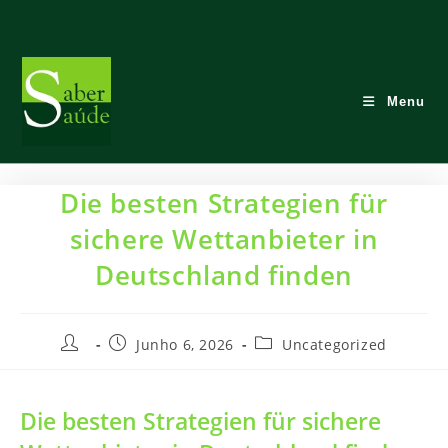
Skip
to
content
Menu
Die besten Strategien für
sichere Wettanbieter in
Deutschland finden
Post
Post
Post
Junho 6, 2026
Uncategorized
author:
published:
category:
Die besten Strategien für sichere