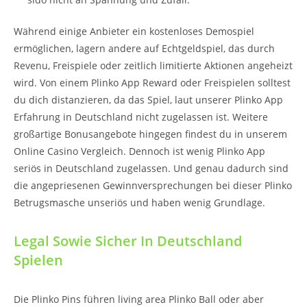
Während einige Anbieter ein kostenloses Demospiel
ermöglichen, lagern andere auf Echtgeldspiel, das durch
Revenu, Freispiele oder zeitlich limitierte Aktionen angeheizt
wird. Von einem Plinko App Reward oder Freispielen solltest
du dich distanzieren, da das Spiel, laut unserer Plinko App
Erfahrung in Deutschland nicht zugelassen ist. Weitere
großartige Bonusangebote hingegen findest du in unserem
Online Casino Vergleich. Dennoch ist wenig Plinko App
seriös in Deutschland zugelassen. Und genau dadurch sind
die angepriesenen Gewinnversprechungen bei dieser Plinko
Betrugsmasche unseriös und haben wenig Grundlage.
Legal Sowie Sicher In Deutschland
Spielen
Die Plinko Pins führen living area Plinko Ball oder aber