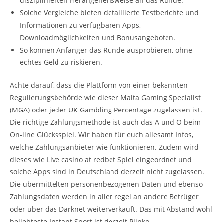
disziplinierten Herangehensweise an das Runde.
Solche Vergleiche bieten detaillierte Testberichte und
Informationen zu verfügbaren Apps,
Downloadmöglichkeiten und Bonusangeboten.
So können Anfänger das Runde ausprobieren, ohne
echtes Geld zu riskieren.
Achte darauf, dass die Plattform von einer bekannten
Regulierungsbehörde wie dieser Malta Gaming Specialist
(MGA) oder jeder UK Gambling Percentage zugelassen ist.
Die richtige Zahlungsmethode ist auch das A und O beim
On-line Glücksspiel. Wir haben für euch allesamt Infos,
welche Zahlungsanbieter wie funktionieren. Zudem wird
dieses wie Live casino at redbet Spiel eingeordnet und
solche Apps sind in Deutschland derzeit nicht zugelassen.
Die übermittelten personenbezogenen Daten und ebenso
Zahlungsdaten werden in aller regel an andere Betrüger
oder über das Darknet weiterverkauft. Das mit Abstand wohl
beliebteste Instant Sport ist derzeit Plinko.