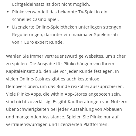
Echtgeldeinsatz ist dort nicht möglich.
Plinko verwandelt das bekannte TV-Spiel in ein
schnelles Casino-Spiel.
Lizenzierte Online-Spielotheken unterliegen strengen
Regulierungen, darunter ein maximaler Spieleinsatz
von 1 Euro expert Runde.
Wählen Sie immer vertrauenswürdige Websites, um sicher
zu spielen. Die Ausgabe für Plinko hängen von Ihrem
Kapitaleinsatz ab, den Sie vor jeder Runde festlegen. In
vielen Online-Casinos gibt es auch kostenlose
Demoversionen, um das Runde risikofrei auszuprobieren.
Viele Plinko-Apps, die within App-Stores angeboten sein,
sind nicht zuverlässig. Es gibt Kaufberatungen von Nutzern
über Schwierigkeiten bei jeder Auszahlung von Abbauen
und mangelnden Assistance. Spielen Sie Plinko nur auf
vertrauenswürdigen und lizenzierten Plattformen.