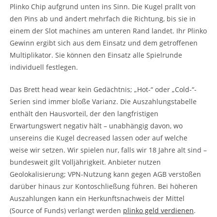
Plinko Chip aufgrund unten ins Sinn. Die Kugel prallt von
den Pins ab und ändert mehrfach die Richtung, bis sie in
einem der Slot machines am unteren Rand landet. Ihr Plinko
Gewinn ergibt sich aus dem Einsatz und dem getroffenen
Multiplikator. Sie können den Einsatz alle Spielrunde
individuell festlegen.
Das Brett head wear kein Gedächtnis; „Hot-“ oder „Cold-“-
Serien sind immer bloße Varianz. Die Auszahlungstabelle
enthält den Hausvorteil, der den langfristigen
Erwartungswert negativ hält – unabhängig davon, wo
unsereins die Kugel decreased lassen oder auf welche
weise wir setzen. Wir spielen nur, falls wir 18 Jahre alt sind –
bundesweit gilt Volljährigkeit. Anbieter nutzen
Geolokalisierung; VPN-Nutzung kann gegen AGB verstoßen
darüber hinaus zur Konto­schließung führen. Bei höheren
Auszahlungen kann ein Herkunfts­nachweis der Mittel
(Source of Funds) verlangt werden
plinko geld verdienen
.