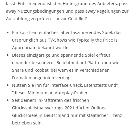
lässt. Entscheidend ist, den Hintergrund des Anbieters, pass
away Nutzungsbedingungen und pass away Regelungen zur
Auszahlung zu prüfen – bevor Geld fließt.
Plinko ist ein einfaches, aber faszinierendes Spiel, das
ursprünglich aus TV-Shows wie Typically the Price Is
Appropriate bekannt wurde.
Dieses einzigartige und spannende Spiel erfreut
einander besonderer Beliebtheit auf Plattformen wie
Share und Roobet, bei wem es in verschiedenen
Formaten angeboten vermag.
Nutzen Sie ihn für Interface-Check, Latenztests und”
“dieses Minimum an Autoplay-Proben.
Seit deinem Inkrafttreten des frischen
Glücksspielstaatsvertrags 2021 dürfen Online-
Glücksspiele in Deutschland nur mit staatlicher Lizenz
betrieben sein.