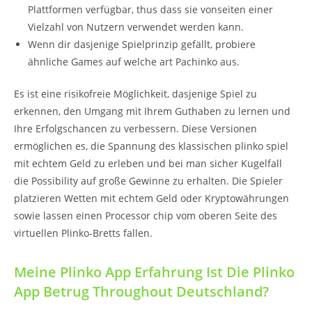
Plattformen verfügbar, thus dass sie vonseiten einer
Vielzahl von Nutzern verwendet werden kann.
Wenn dir dasjenige Spielprinzip gefällt, probiere
ähnliche Games auf welche art Pachinko aus.
Es ist eine risikofreie Möglichkeit, dasjenige Spiel zu
erkennen, den Umgang mit Ihrem Guthaben zu lernen und
Ihre Erfolgschancen zu verbessern. Diese Versionen
ermöglichen es, die Spannung des klassischen plinko spiel
mit echtem Geld zu erleben und bei man sicher Kugelfall
die Possibility auf große Gewinne zu erhalten. Die Spieler
platzieren Wetten mit echtem Geld oder Kryptowährungen
sowie lassen einen Processor chip vom oberen Seite des
virtuellen Plinko-Bretts fallen.
Meine Plinko App Erfahrung Ist Die Plinko
App Betrug Throughout Deutschland?