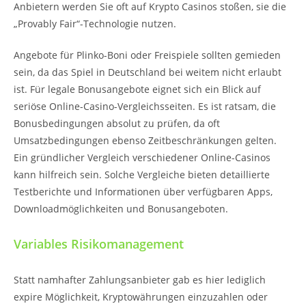
Anbietern werden Sie oft auf Krypto Casinos stoßen, sie die
„Provably Fair“-Technologie nutzen.
Angebote für Plinko-Boni oder Freispiele sollten gemieden
sein, da das Spiel in Deutschland bei weitem nicht erlaubt
ist. Für legale Bonusangebote eignet sich ein Blick auf
seriöse Online-Casino-Vergleichsseiten. Es ist ratsam, die
Bonusbedingungen absolut zu prüfen, da oft
Umsatzbedingungen ebenso Zeitbeschränkungen gelten.
Ein gründlicher Vergleich verschiedener Online-Casinos
kann hilfreich sein. Solche Vergleiche bieten detaillierte
Testberichte und Informationen über verfügbaren Apps,
Downloadmöglichkeiten und Bonusangeboten.
Variables Risikomanagement
Statt namhafter Zahlungsanbieter gab es hier lediglich
expire Möglichkeit, Kryptowährungen einzuzahlen oder