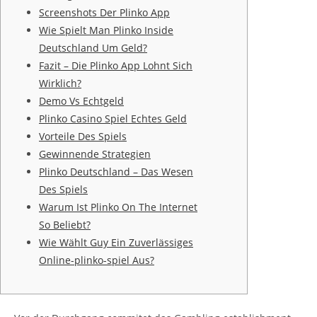
Screenshots Der Plinko App
Wie Spielt Man Plinko Inside
Deutschland Um Geld?
Fazit – Die Plinko App Lohnt Sich
Wirklich?
Demo Vs Echtgeld
Plinko Casino Spiel Echtes Geld
Vorteile Des Spiels
Gewinnende Strategien
Plinko Deutschland – Das Wesen
Des Spiels
Warum Ist Plinko On The Internet
So Beliebt?
Wie Wählt Guy Ein Zuverlässiges
Online-plinko-spiel Aus?