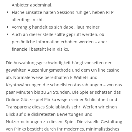
Anbieter abdominal.
Flache Einsätze halten Sessions ruhiger, heben RTP
allerdings nicht.
Vorrangig handelt es sich dabei, laut meiner
Auch an dieser stelle sollte geprüft werden, ob
persönliche Information erhoben werden – aber
finanziell besteht kein Risiko.
Die Auszahlungsgeschwindigkeit hängt vonseiten der
gewählten Auszahlungsmethode und dem On line casino
ab. Normalerweise bereithalten E-Wallets und
Kryptowährungen die schnellsten Auszahlungen – von das
paar Minuten bis zu 24 Stunden. Die Spieler schätzen das
Online-Glücksspiel Plinko wegen seiner Schlichtheit und
Transparenz dieses Spielablaufs sehr. Werfen wir einen
Blick auf die diskretesten Bewertungen und
Nutzermeinungen zu diesem Spiel. Die visuelle Gestaltung
von Plinko besticht durch ihr modernes, minimalistisches