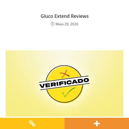
Gluco Extend Reviews
Maio 29, 2026
Fact check. A vacina Covid-19 é experimental e